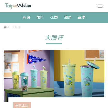
飲食
旅行
休閒
潮流
專欄
>
大眼仔
大眼仔
居家生活