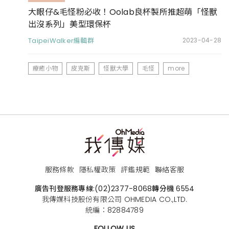
大眼仔&毛怪粉必收！Oolab良杯製所推超萌「怪獸
出沒系列」美型環保杯
TaipeiWalker編輯群
2023-04-28
療癒小物
皮克斯
怪獸大學
毛怪
more
服務條款
隱私權政策
評鑑規範
聯絡客服
廣告刊登服務專線:
(02)2377-8068
轉分機 6554
我傳媒科技股份有限公司 OHMEDIA CO.,LTD.
統編：82884789
FOLLOW US