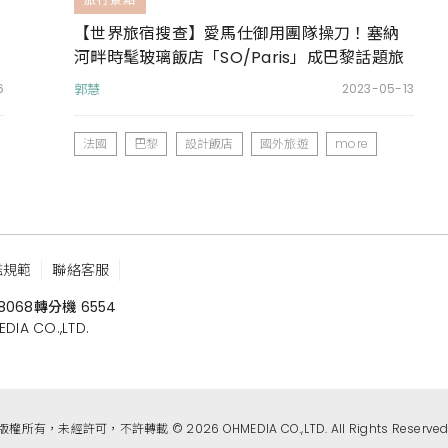
【世界旅宿搜查】愛馬仕御用團隊操刀！塞納
河畔時髦玻璃飯店「SO/Paris」成巴黎話題旅
宿
6
郭慧
2023-05-13
法國
巴黎
設計飯店
國外旅遊
more
鑑規範
聯絡客服
8068
轉分機 6554
 CO.,LTD.
版權所有，未經許可，不許轉載 © 2026 OHMEDIA CO.,LTD. All Rights Reserved