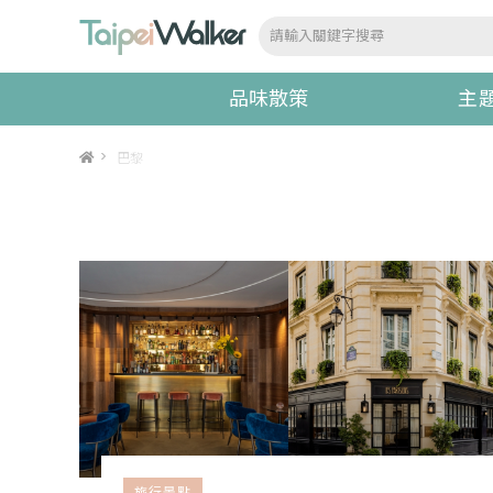
品味散策
主
>
巴黎
旅行景點