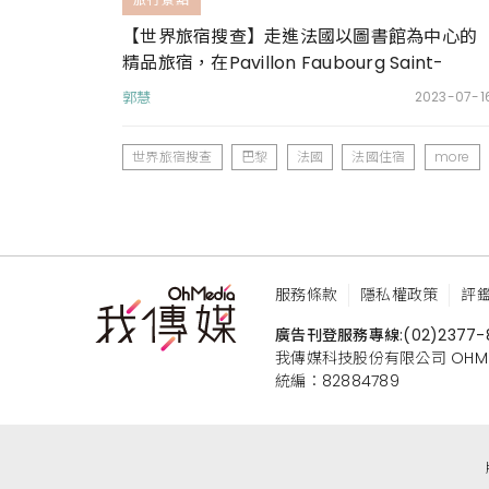
【世界旅宿搜查】走進法國以圖書館為中心的
精品旅宿，在Pavillon Faubourg Saint-
Germain & Spa感受巴黎藝文風情
郭慧
2023-07-1
世界旅宿搜查
巴黎
法國
法國住宿
more
服務條款
隱私權政策
評
廣告刊登服務專線:
(02)2377-
我傳媒科技股份有限公司 OHMEDIA
統編：82884789