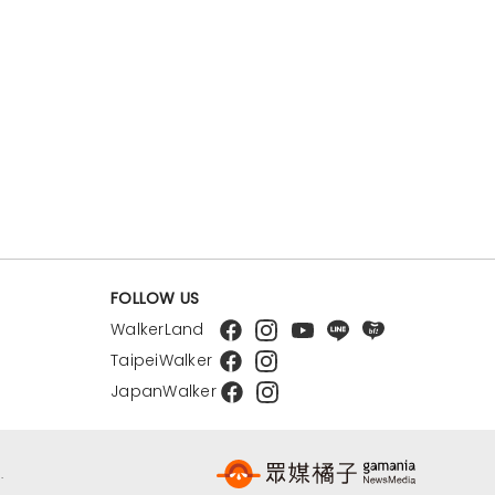
FOLLOW US
WalkerLand
TaipeiWalker
JapanWalker
.