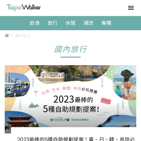
飲食
旅行
休閒
潮流
專欄
>
國內旅行
國內旅行
2023最棒的5種自助規劃提案！臺、日、韓、帛琉必