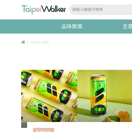
品味散策
主
>
啤酒肚釀製
飲食文化