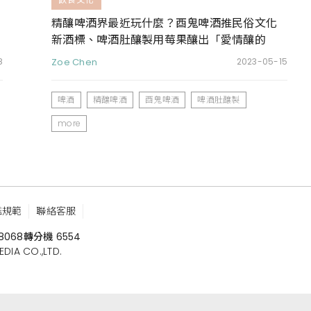
精釀啤酒界最近玩什麼？酉鬼啤酒推民俗文化
新酒標、啤酒肚釀製用莓果釀出「愛情釀的
酒」
8
Zoe Chen
2023-05-15
啤酒
精釀啤酒
酉鬼啤酒
啤酒肚釀製
more
鑑規範
聯絡客服
8068
轉分機 6554
 CO.,LTD.