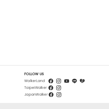
FOLLOW US
WalkerLand
TaipeiWalker
JapanWalker