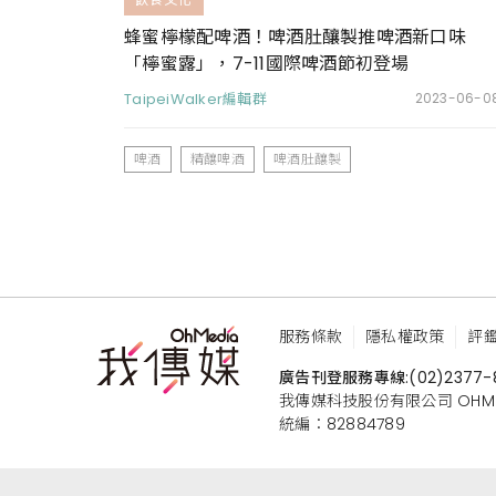
蜂蜜檸檬配啤酒！啤酒肚釀製推啤酒新口味
「檸蜜露」，7-11國際啤酒節初登場
TaipeiWalker編輯群
2023-06-0
啤酒
精釀啤酒
啤酒肚釀製
服務條款
隱私權政策
評
廣告刊登服務專線:
(02)2377-
我傳媒科技股份有限公司 OHMEDIA
統編：82884789