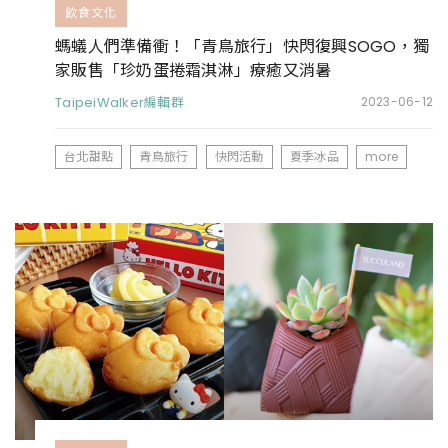
飲食文化
螞蟻人們準備衝！「青鳥旅行」快閃復興SOGO，獨
家販售「珍奶蛋捲霜淇淋」療癒又消暑
TaipeiWalker編輯群
2023-06-12
台北甜點
青鳥旅行
快閃活動
夏季冰品
more