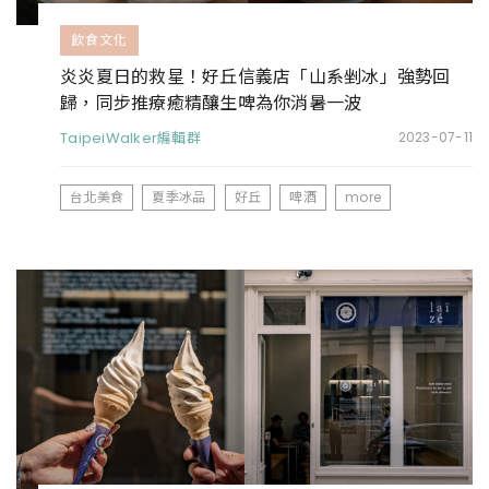
飲食文化
炎炎夏日的救星！好丘信義店「山系剉冰」強勢回
歸，同步推療癒精釀生啤為你消暑一波
TaipeiWalker編輯群
2023-07-11
台北美食
夏季冰品
好丘
啤酒
more