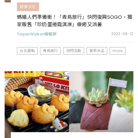
飲食文化
螞蟻人們準備衝！「青鳥旅行」快閃復興SOGO，獨
家販售「珍奶蛋捲霜淇淋」療癒又消暑
TaipeiWalker編輯群
2023-06-12
台北甜點
青鳥旅行
快閃活動
夏季冰品
more