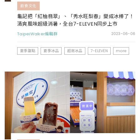
飲食文化
龜記把「紅柚翡翠」、「秀水旺梨春」變成冰棒了！
清爽風味超級消暑，全台7-ELEVEN同步上市
TaipeiWalker編輯群
2023-06-06
夏季甜點
夏季冰品
超商冰品
7-ELEVEN
more