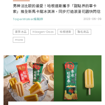
男神法比歐的最愛！哈根達斯攜手「甜點界的畢卡
索」推全新馬卡龍冰淇淋，同步打造浪漫花園快閃信
義區
TaipeiWalker編輯群
2023-06-09
夏季冰品
Häagen-Dazs
哈根達斯
聯名商品
more