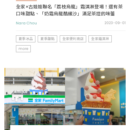
全家×古娃娃聯名「荔枝烏龍」霜淇淋登場！還有茶
口味甜點、「奶霜烏龍酷繽沙」滿足茶控的味蕾
Nara Chou
2023-09-01
夏季冰品
夏季甜點
全家便利商店
全家霜淇淋
more