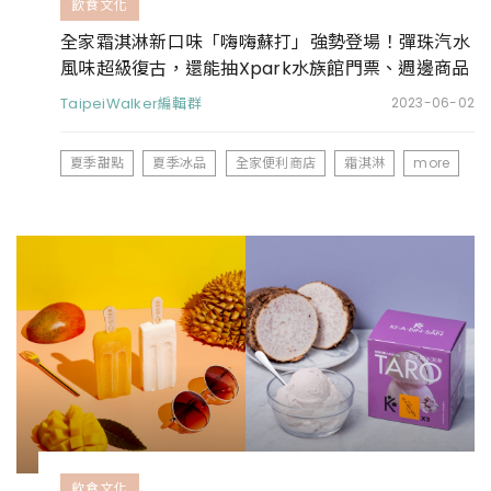
飲食文化
全家霜淇淋新口味「嗨嗨蘇打」強勢登場！彈珠汽水
風味超級復古，還能抽Xpark水族館門票、週邊商品
TaipeiWalker編輯群
2023-06-02
夏季甜點
夏季冰品
全家便利商店
霜淇淋
more
飲食文化