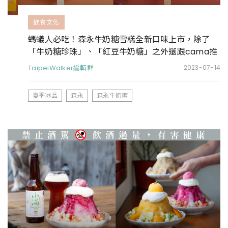
飲食文化
螞蟻人必吃！森永牛奶糖雪糕全新口味上市，除了
「牛奶糖珍珠」、「紅豆牛奶糖」之外還跟cama推
聯名口味
TaipeiWalker編輯群
2023-07-14
夏季冰品
森永
森永牛奶糖