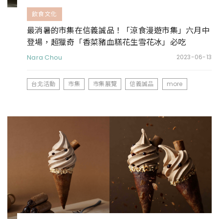
飲食文化
最消暑的市集在信義誠品！「涼食漫遊市集」六月中
登場，超獵奇「香菜豬血糕花生雪花冰」必吃
Nara Chou
2023-06-13
台北活動
市集
市集展覽
信義誠品
more