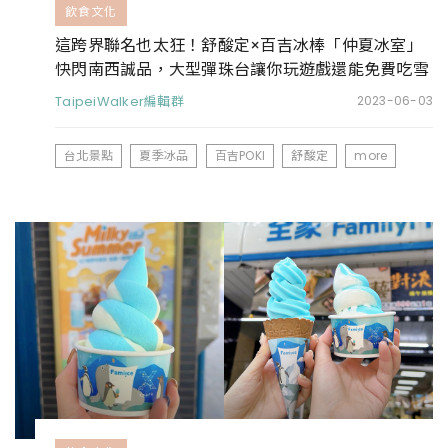
飲食文化
這跨界聯名也太狂！舒酸定×百吉冰棒「仲夏冰室」
快閃南西誠品，大型彈珠台讓你玩遊戲還能免費吃雪
糕
TaipeiWalker編輯群
2023-06-03
台北景點
夏季冰品
百吉POKI
舒酸定
more