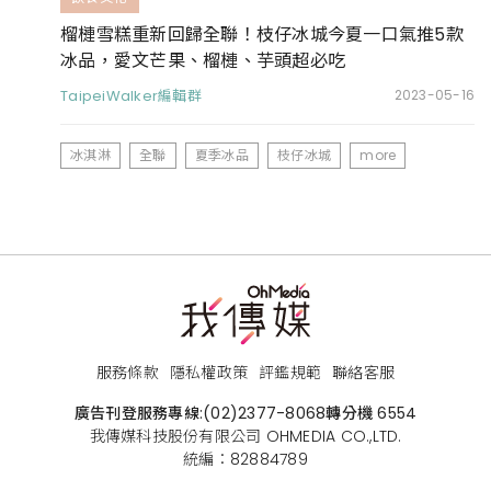
榴槤雪糕重新回歸全聯！枝仔冰城今夏一口氣推5款
冰品，愛文芒果、榴槤、芋頭超必吃
TaipeiWalker編輯群
2023-05-16
冰淇淋
全聯
夏季冰品
枝仔冰城
more
服務條款
隱私權政策
評鑑規範
聯絡客服
廣告刊登服務專線:
(02)2377-8068
轉分機 6554
我傳媒科技股份有限公司 OHMEDIA CO.,LTD.
統編：82884789