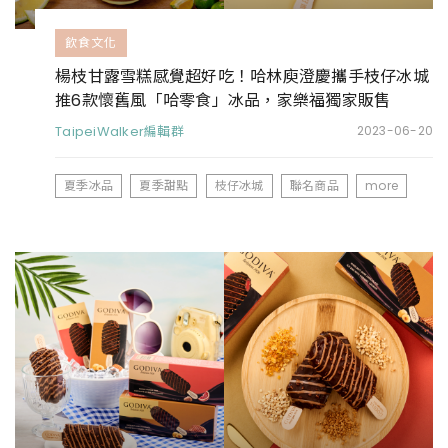
飲食文化
楊枝甘露雪糕感覺超好吃！哈林庾澄慶攜手枝仔冰城
推6款懷舊風「哈零食」冰品，家樂福獨家販售
TaipeiWalker編輯群
2023-06-20
夏季冰品
夏季甜點
枝仔冰城
聯名商品
more