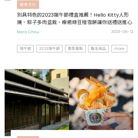
飲食文化
別具特色的2023端午節禮盒推薦！Hello Kitty人形
燒、粽子多肉盆栽、療癒綠豆椪雪餅讓你送禮送進心
坎裡
Nara Chou
2023-06-12
端午節
2023端午節
夏季甜點
聯名商品
more