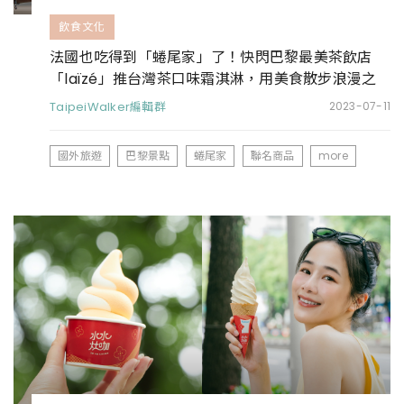
飲食文化
法國也吃得到「蜷尾家」了！快閃巴黎最美茶飲店
「laïzé」推台灣茶口味霜淇淋，用美食散步浪漫之
都
TaipeiWalker編輯群
2023-07-11
國外旅遊
巴黎景點
蜷尾家
聯名商品
more