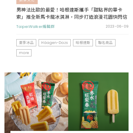
男神法比歐的最愛！哈根達斯攜手「甜點界的畢卡
索」推全新馬卡龍冰淇淋，同步打造浪漫花園快閃信
義區
TaipeiWalker編輯群
2023-06-09
夏季冰品
Häagen-Dazs
哈根達斯
聯名商品
more