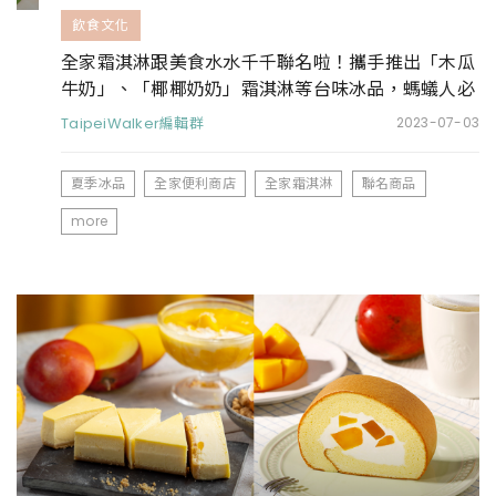
飲食文化
全家霜淇淋跟美食水水千千聯名啦！攜手推出「木瓜
牛奶」、「椰椰奶奶」霜淇淋等台味冰品，螞蟻人必
吃
TaipeiWalker編輯群
2023-07-03
夏季冰品
全家便利商店
全家霜淇淋
聯名商品
more