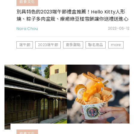
飲食文化
別具特色的2023端午節禮盒推薦！Hello Kitty人形
燒、粽子多肉盆栽、療癒綠豆椪雪餅讓你送禮送進心
坎裡
Nara Chou
2023-06-12
端午節
2023端午節
夏季甜點
聯名商品
more
飲食文化