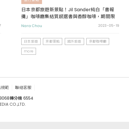
日本京都旅遊新景點！Jil Sander純白「書報
攤」咖啡廳集結質感選書與香醇咖啡，期間限
定登場
7
Nara Chou
2023-05-19
日本旅遊
京都景點
國外旅遊
京都咖啡廳
more
鑑規範
聯絡客服
8068
轉分機 6554
 CO.,LTD.