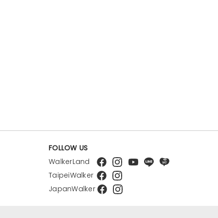
FOLLOW US
WalkerLand
TaipeiWalker
JapanWalker