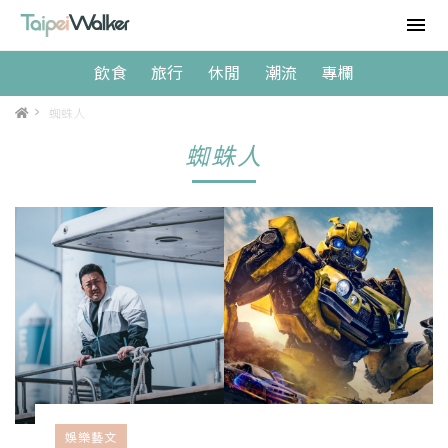
飲食
旅行
休閒
潮流
專欄
>
蜘蛛人
蜘蛛人
娛樂藝文