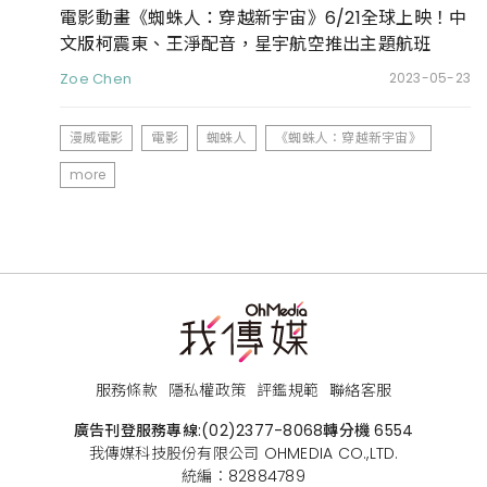
電影動畫《蜘蛛人：穿越新宇宙》6/21全球上映！中
文版柯震東、王淨配音，星宇航空推出主題航班
Zoe Chen
2023-05-23
漫威電影
電影
蜘蛛人
《蜘蛛人：穿越新宇宙》
more
服務條款
隱私權政策
評鑑規範
聯絡客服
廣告刊登服務專線:
(02)2377-8068
轉分機 6554
我傳媒科技股份有限公司 OHMEDIA CO.,LTD.
統編：82884789