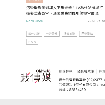
這些機場美到讓人不想登機！LV為杜哈機場打
造奢華貴賓室、法國戴高樂機場候機室展現
「老巴黎」美學
Nara Chou
2023-06-0
國外旅遊
卡達景點
法國旅遊
巴黎景點
more
服務條款
隱私權政策
評
廣告刊登服務專線:
(02)2377-
我傳媒科技股份有限公司 OHMEDIA
統編：82884789