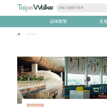
品味散策
主
>
卡達景點
旅行景點