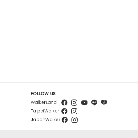
FOLLOW US
WalkerLand
TaipeiWalker
JapanWalker