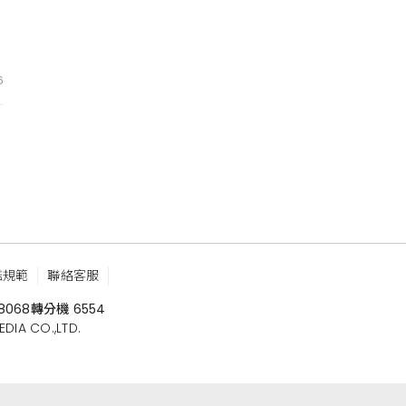
6
鑑規範
聯絡客服
8068
轉分機 6554
 CO.,LTD.