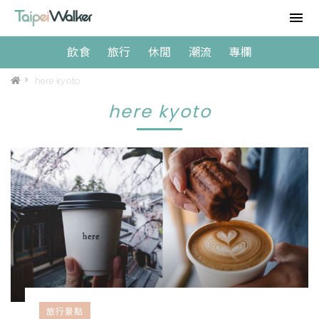
飲食
旅行
休閒
潮流
專欄
>
here kyoto
here kyoto
旅行景點