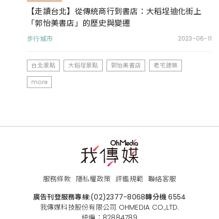
【走讀台北】從傳統商行到書店：大稻埕迪化街上
「郭怡美書店」的歷史與變遷
步行城市
2023-06-11
台北景點
大稻埕景點
郭怡美書店
老宅建築
more
服務條款
隱私權政策
評鑑規範
聯絡客服
廣告刊登服務專線:
(02)2377-8068
轉分機 6554
我傳媒科技股份有限公司 OHMEDIA CO.,LTD.
統編：82884789