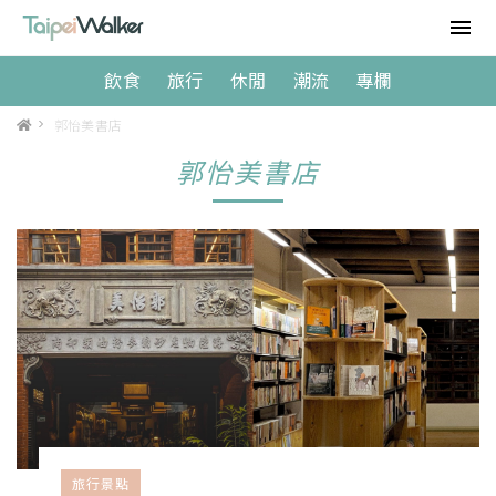
飲食
旅行
休閒
潮流
專欄
>
郭怡美書店
郭怡美書店
旅行景點