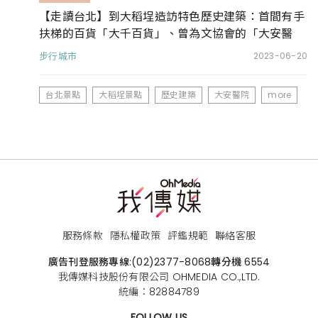
【走讀台北】到大稻埕造訪特色歷史建築：首間有手
扶梯的百貨「大千百貨」、曾為文協會的「大安醫
院」
步行城市
2023-06-20
台北景點
大稻埕景點
歷史建築
大安醫院
more
服務條款
隱私權政策
評鑑規範
聯絡客服
廣告刊登服務專線:
(02)2377-8068
轉分機 6554
我傳媒科技股份有限公司 OHMEDIA CO.,LTD.
統編：82884789
FOLLOW US