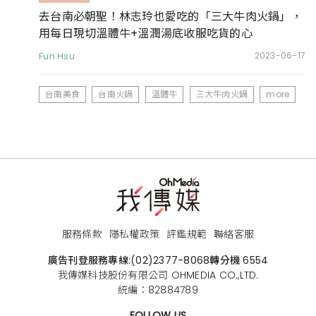
去台南必朝聖！林志玲也愛吃的「三大牛肉火鍋」，
用每日現切溫體牛+溫潤湯底收服吃貨的心
Fun Hsu
2023-06-17
台南美食
台南火鍋
溫體牛
三大牛肉火鍋
more
服務條款
隱私權政策
評鑑規範
聯絡客服
廣告刊登服務專線:
(02)2377-8068
轉分機 6554
我傳媒科技股份有限公司 OHMEDIA CO.,LTD.
統編：82884789
FOLLOW US