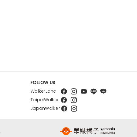
FOLLOW US
WalkerLand
TaipeiWalker
JapanWalker
.