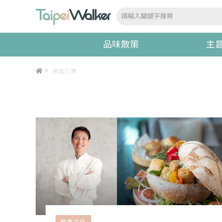
品味散策
主
>
寒舍艾美
飲食文化