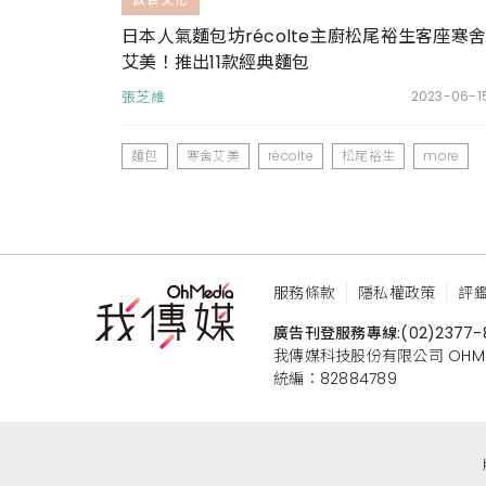
日本人氣麵包坊récolte主廚松尾裕生客座寒舍
艾美！推出11款經典麵包
張芝維
2023-06-1
麵包
寒舍艾美
récolte
松尾裕生
more
服務條款
隱私權政策
評
廣告刊登服務專線:
(02)2377-
我傳媒科技股份有限公司 OHMEDIA
統編：82884789