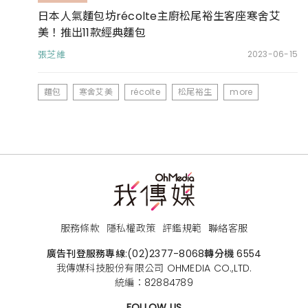
日本人氣麵包坊récolte主廚松尾裕生客座寒舍艾
美！推出11款經典麵包
張芝維
2023-06-15
麵包
寒舍艾美
récolte
松尾裕生
more
服務條款
隱私權政策
評鑑規範
聯絡客服
廣告刊登服務專線:
(02)2377-8068
轉分機 6554
我傳媒科技股份有限公司 OHMEDIA CO.,LTD.
統編：82884789
FOLLOW US