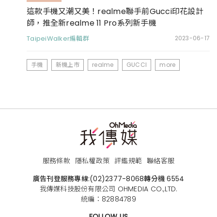
這款手機又潮又美！realme聯手前Gucci印花設計
師，推全新realme 11 Pro系列新手機
TaipeiWalker編輯群
2023-06-17
手機
新機上市
realme
GUCCI
more
服務條款
隱私權政策
評鑑規範
聯絡客服
廣告刊登服務專線:
(02)2377-8068
轉分機 6554
我傳媒科技股份有限公司 OHMEDIA CO.,LTD.
統編：82884789
FOLLOW US