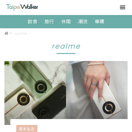
飲食
旅行
休閒
潮流
專欄
>
realme
realme
居家生活