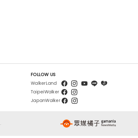
FOLLOW US
WalkerLand
TaipeiWalker
JapanWalker
.