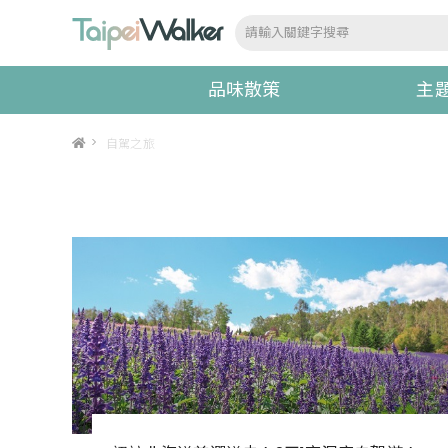
品味散策
主
>
自駕之旅