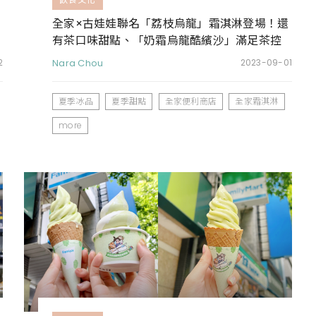
全家×古娃娃聯名「荔枝烏龍」霜淇淋登場！還
有茶口味甜點、「奶霜烏龍酷繽沙」滿足茶控
的味蕾
2
Nara Chou
2023-09-01
夏季冰品
夏季甜點
全家便利商店
全家霜淇淋
more