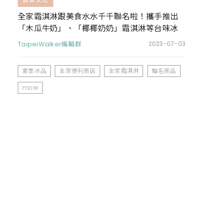
全家霜淇淋跟美食水水千千聯名啦！攜手推出
「木瓜牛奶」、「椰椰奶奶」霜淇淋等台味冰
品，螞蟻人必吃
TaipeiWalker編輯群
2023-07-03
夏季冰品
全家便利商店
全家霜淇淋
聯名商品
more