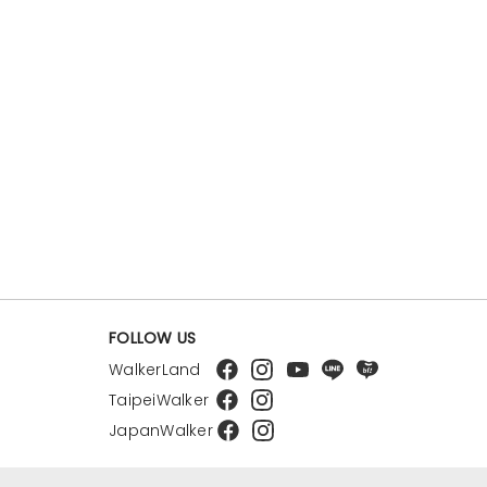
FOLLOW US
WalkerLand
TaipeiWalker
JapanWalker