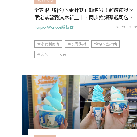
全家跟「韓勾ㄟ金針菇」聯名啦！超療癒秋季
限定紫薯霜淇淋新上市，同步推爆漿起司包、
牛肉烤飯糰等多樣韓式鮮食
TaipeiWalker編輯群
2023-10-0
全家便利商店
全家霜淇淋
韓勾ㄟ金針菇
金家ㄟ
more