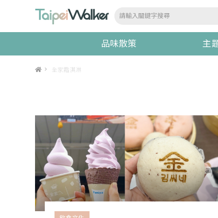
品味散策
主
>
全家霜淇淋
飲食文化