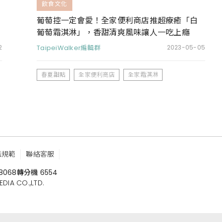
飲食文化
葡萄控一定會愛！全家便利商店推超療癒「白
葡萄霜淇淋」，香甜清爽風味讓人一吃上癮
2
TaipeiWalker編輯群
2023-05-05
春夏甜點
全家便利商店
全家霜淇淋
鑑規範
聯絡客服
8068
轉分機 6554
 CO.,LTD.