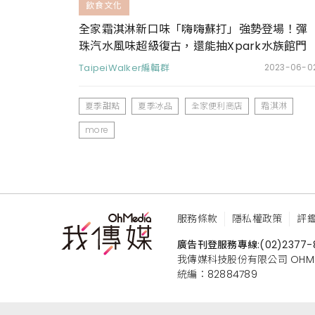
飲食文化
全家霜淇淋新口味「嗨嗨蘇打」強勢登場！彈
珠汽水風味超級復古，還能抽Xpark水族館門
票、週邊商品
TaipeiWalker編輯群
2023-06-0
夏季甜點
夏季冰品
全家便利商店
霜淇淋
more
服務條款
隱私權政策
評
廣告刊登服務專線:
(02)2377-
我傳媒科技股份有限公司 OHMEDIA
統編：82884789