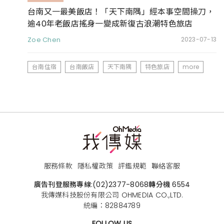
台南又一最美飯店！「天下南隅」經本事空間操刀，
逾40年老飯店搖身一變成新復古浪潮特色旅店
Zoe Chen
2023-07-13
台南住宿
台南飯店
天下南隅
特色旅店
more
服務條款
隱私權政策
評鑑規範
聯絡客服
廣告刊登服務專線:
(02)2377-8068
轉分機 6554
我傳媒科技股份有限公司 OHMEDIA CO.,LTD.
統編：82884789
FOLLOW US