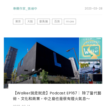
專欄作家_張維中
2023-03-28
東京
大阪
章魚燒
百貨
more
【Walker說走就走】Podcast EP167： 除了當代藝
術、文化和商業，中之島也是很有煙火氣息～