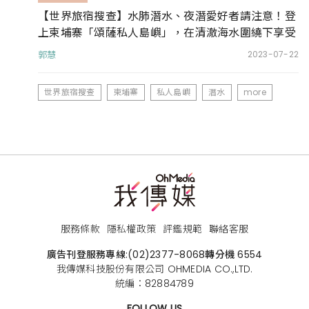
【世界旅宿搜查】水肺潛水、夜潛愛好者請注意！登
上柬埔寨「頌薩私人島嶼」，在清澈海水圍繞下享受
海洋度假行
郭慧
2023-07-22
世界旅宿搜查
柬埔寨
私人島嶼
潛水
more
服務條款
隱私權政策
評鑑規範
聯絡客服
廣告刊登服務專線:
(02)2377-8068
轉分機 6554
我傳媒科技股份有限公司 OHMEDIA CO.,LTD.
統編：82884789
FOLLOW US