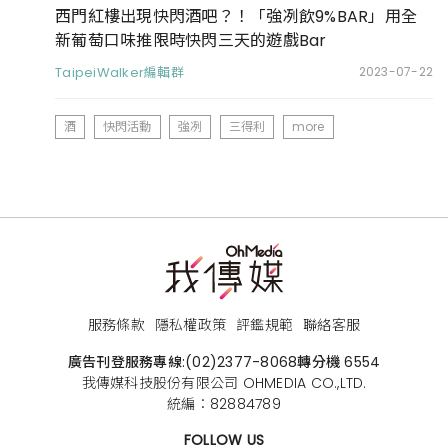
西門紅樓出現快閃酒吧？！「強冽飲9%BAR」用全
新葡萄口味推限時快閃三天的遊戲Bar
TaipeiWalker編輯群
2023-07-22
酒
快閃活動
強冽
三得利
more
服務條款
隱私權政策
評鑑規範
聯絡客服
廣告刊登服務專線:
(02)2377-8068
轉分機 6554
我傳媒科技股份有限公司 OHMEDIA CO.,LTD.
統編：82884789
FOLLOW US