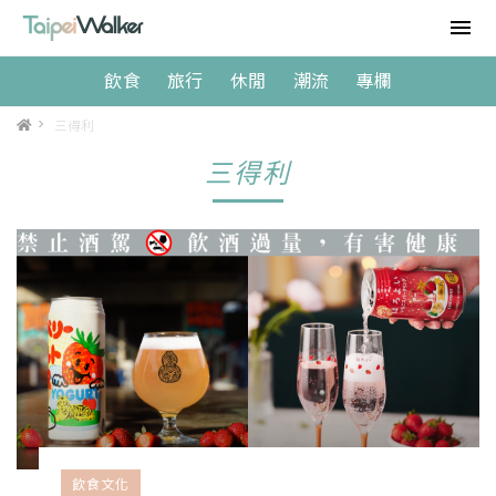
飲食
旅行
休閒
潮流
專欄
>
三得利
三得利
飲食文化