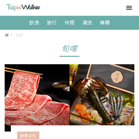
飲食
旅行
休閒
潮流
專欄
>
旬嚐
旬嚐
飲食文化