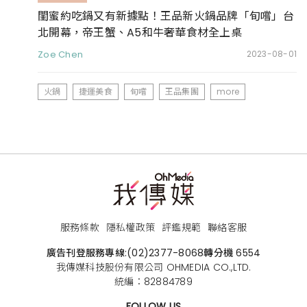
閨蜜約吃鍋又有新據點！王品新火鍋品牌「旬嚐」台
北開幕，帝王蟹、A5和牛奢華食材全上桌
Zoe Chen
2023-08-01
火鍋
捷運美食
旬嚐
王品集團
more
服務條款
隱私權政策
評鑑規範
聯絡客服
廣告刊登服務專線:
(02)2377-8068
轉分機 6554
我傳媒科技股份有限公司 OHMEDIA CO.,LTD.
統編：82884789
FOLLOW US