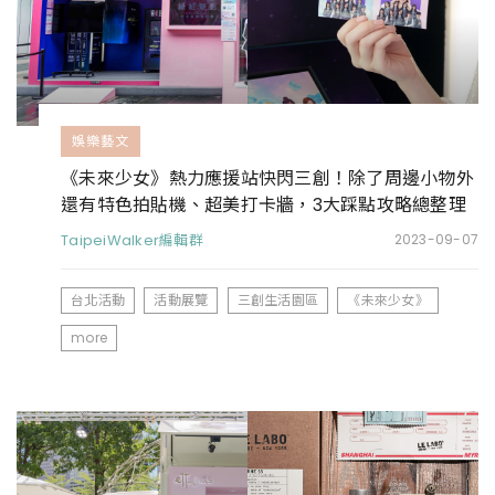
娛樂藝文
《未來少女》熱力應援站快閃三創！除了周邊小物外
還有特色拍貼機、超美打卡牆，3大踩點攻略總整理
TaipeiWalker編輯群
2023-09-07
台北活動
活動展覽
三創生活園區
《未來少女》
more