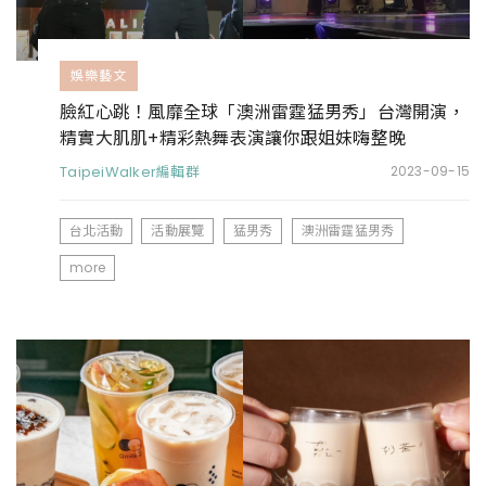
娛樂藝文
臉紅心跳！風靡全球「澳洲雷霆猛男秀」台灣開演，
精實大肌肌+精彩熱舞表演讓你跟姐妹嗨整晚
TaipeiWalker編輯群
2023-09-15
台北活動
活動展覽
猛男秀
澳洲雷霆猛男秀
more