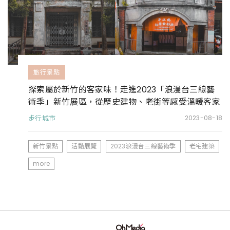
旅行景點
探索屬於新竹的客家味！走進2023「浪漫台三線藝
術季」新竹展區，從歷史建物、老街等感受溫暖客家
風情
步行城市
2023-08-18
新竹景點
活動展覽
2023浪漫台三線藝術季
老宅建築
more