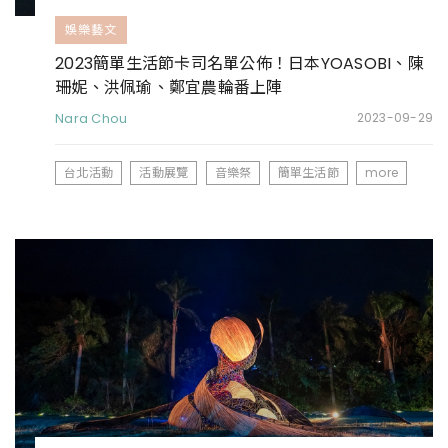
娛樂藝文
2023簡單生活節卡司名單公佈！日本YOASOBI、陳
珊妮、洪佩瑜、鄭宜農輪番上陣
Nara Chou
2023-09-29
台北活動
活動展覽
音樂祭
簡單生活節
more