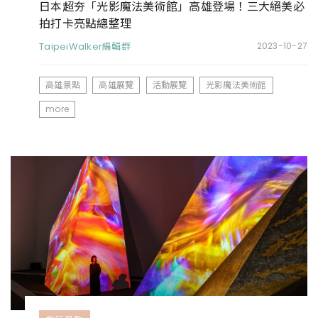
日本超夯「光影魔法美術館」高雄登場！三大絕美必
拍打卡亮點總整理
TaipeiWalker編輯群
2023-10-27
高雄景點
高雄展覽
活動展覽
光影魔法美術館
more