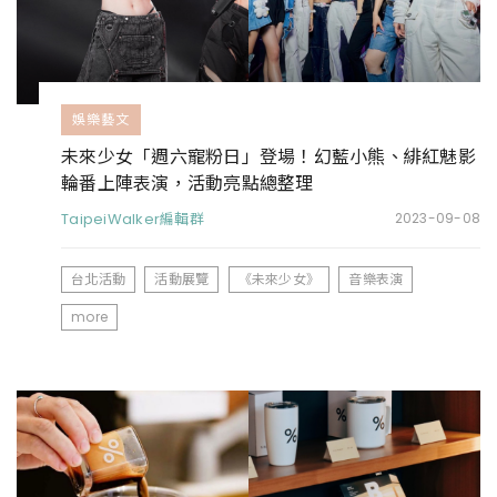
娛樂藝文
未來少女「週六寵粉日」登場！幻藍小熊、緋紅魅影
輪番上陣表演，活動亮點總整理
TaipeiWalker編輯群
2023-09-08
台北活動
活動展覽
《未來少女》
音樂表演
more