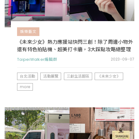
娛樂藝文
《未來少女》熱力應援站快閃三創！除了周邊小物外
還有特色拍貼機、超美打卡牆，3大踩點攻略總整理
TaipeiWalker編輯群
2023-09-07
台北活動
活動展覽
三創生活園區
《未來少女》
more