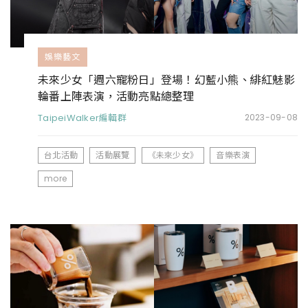
娛樂藝文
未來少女「週六寵粉日」登場！幻藍小熊、緋紅魅影
輪番上陣表演，活動亮點總整理
TaipeiWalker編輯群
2023-09-08
台北活動
活動展覽
《未來少女》
音樂表演
more