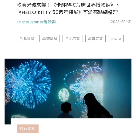
軟萌光波來襲！《卡娜赫拉荒唐世界博物館》、
《HELLO KITTY 50週年特展》可愛亮點總整理
TaipeiWalker編輯群
2023-10-31
台北景點
高雄景點
台北展覽
高雄展覽
more
旅行景點