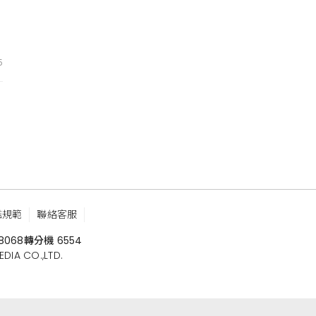
5
鑑規範
聯絡客服
8068
轉分機 6554
 CO.,LTD.