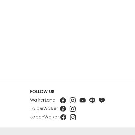
FOLLOW US
WalkerLand
TaipeiWalker
JapanWalker