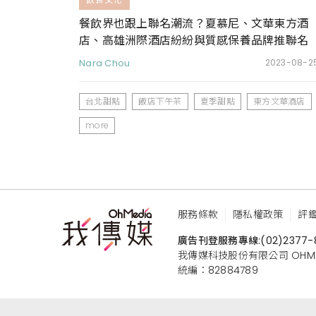
餐飲界也跟上聯名潮流？夏慕尼、文華東方酒
店、高雄洲際酒店紛紛與質感保養品牌推聯名
套餐
Nara Chou
2023-08-2
台北甜點
飯店下午茶
夏季甜點
東方文華酒店
more
服務條款
隱私權政策
評
廣告刊登服務專線:
(02)2377-
我傳媒科技股份有限公司 OHMEDIA
統編：82884789