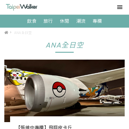
飲食
旅行
休閒
潮流
專欄
>
ANA全日空
ANA全日空
【張維中專欄】飛翔皮卡丘