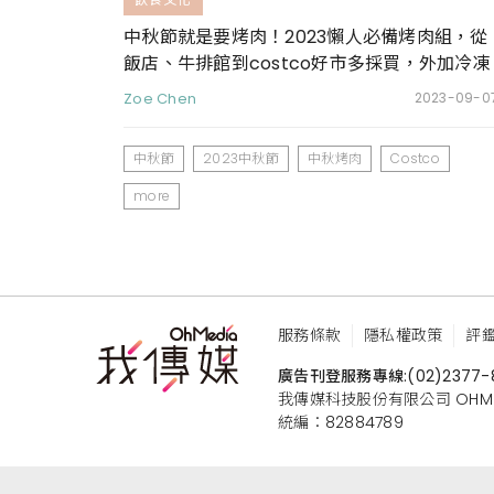
中秋節就是要烤肉！2023懶人必備烤肉組，從
飯店、牛排館到costco好市多採買，外加冷凍
醬料包輕鬆準備烤肉節
Zoe Chen
2023-09-0
中秋節
2023中秋節
中秋烤肉
Costco
more
服務條款
隱私權政策
評
廣告刊登服務專線:
(02)2377-
我傳媒科技股份有限公司 OHMEDIA
統編：82884789