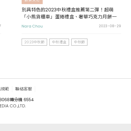
別具特色的2023中秋禮盒推薦第二彈！超萌
「小熊貨櫃車」蛋捲禮盒、奢華巧克力月餅一
次收齊
7
Nara Chou
2023-08-29
2023中秋節
中秋禮盒
中秋節
鑑規範
聯絡客服
8068
轉分機 6554
 CO.,LTD.