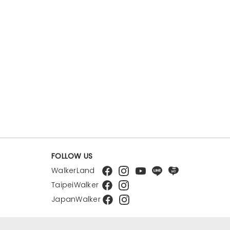
FOLLOW US
WalkerLand
TaipeiWalker
JapanWalker