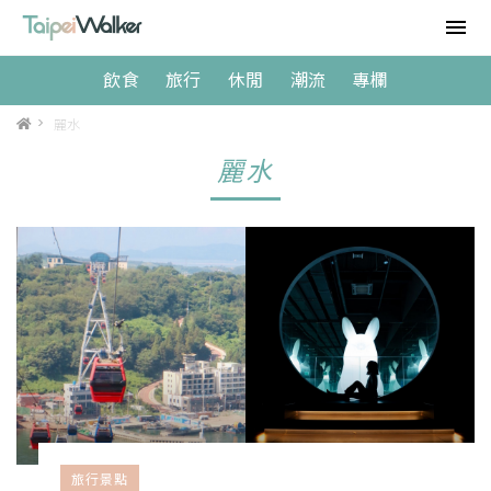
飲食
旅行
休閒
潮流
專欄
>
麗水
麗水
旅行景點