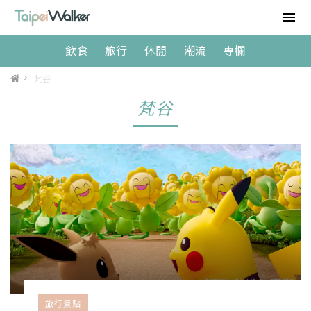
飲食
旅行
休閒
潮流
專欄
>
梵谷
梵谷
旅行景點