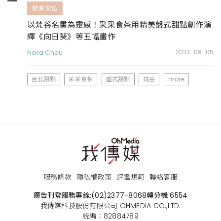
飲食文化
以梵谷名畫為靈感！采采食茶用精美盤式甜點創作演
繹《向日葵》等五幅畫作
Nara Chou
2023-09-05
台北甜點
采采食茶
盤式甜點
梵谷
more
服務條款
隱私權政策
評鑑規範
聯絡客服
廣告刊登服務專線:
(02)2377-8068
轉分機 6554
我傳媒科技股份有限公司 OHMEDIA CO.,LTD.
統編：82884789