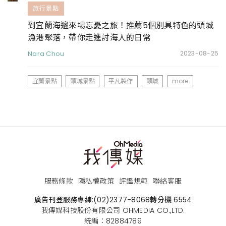
旅行景點
到宜蘭海邊來場忘憂之旅！推薦5個別具特色的頭城
漁港聚落，帶你走進討海人的日常
Nara Chou
2023-08-25
宜蘭景點
頭城景點
平凡製作
頭城
more
服務條款
隱私權政策
評鑑規範
聯絡客服
廣告刊登服務專線:
(02)2377-8068
轉分機 6554
我傳媒科技股份有限公司 OHMEDIA CO.,LTD.
統編：82884789