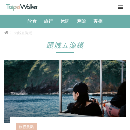
飲食
旅行
休閒
潮流
專欄
>
頭城五漁鐵
頭城五漁鐵
旅行景點