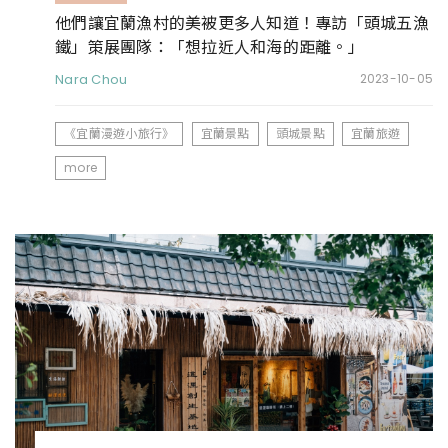
他們讓宜蘭漁村的美被更多人知道！專訪「頭城五漁
鐵」策展團隊：「想拉近人和海的距離。」
Nara Chou
2023-10-05
《宜蘭漫遊小旅行》
宜蘭景點
頭城景點
宜蘭旅遊
more