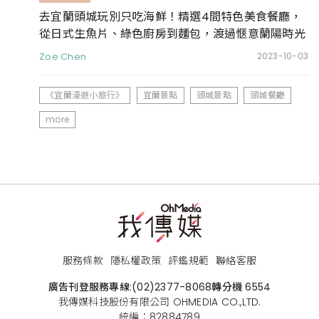
去宜蘭頭城玩別只吃海鮮！精選4間特色美食餐廳，
從日式生魚片、綠色廚房到麵包，渡過愜意蘭陽時光
Zoe Chen
2023-10-03
《宜蘭漫遊小旅行》
宜蘭景點
頭城景點
頭城餐廳
more
服務條款
隱私權政策
評鑑規範
聯絡客服
廣告刊登服務專線:
(02)2377-8068
轉分機 6554
我傳媒科技股份有限公司 OHMEDIA CO.,LTD.
統編：82884789