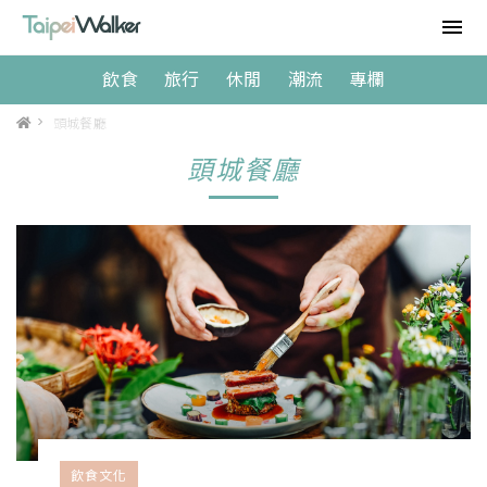
飲食
旅行
休閒
潮流
專欄
>
頭城餐廳
頭城餐廳
飲食文化