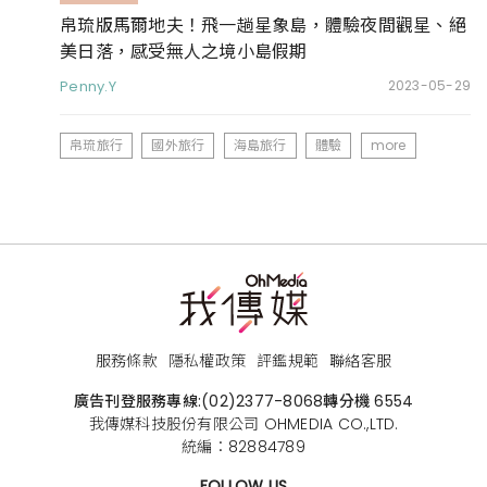
帛琉版馬爾地夫！飛一趟星象島，體驗夜間觀星、絕
美日落，感受無人之境小島假期
Penny.Y
2023-05-29
帛琉旅行
國外旅行
海島旅行
體驗
more
服務條款
隱私權政策
評鑑規範
聯絡客服
廣告刊登服務專線:
(02)2377-8068
轉分機 6554
我傳媒科技股份有限公司 OHMEDIA CO.,LTD.
統編：82884789
FOLLOW US