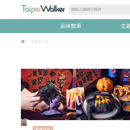
品味散策
主
>
萬聖節料理
飲食文化