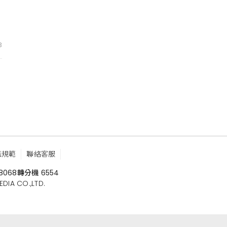
3
鑑規範
聯絡客服
8068
轉分機 6554
 CO.,LTD.