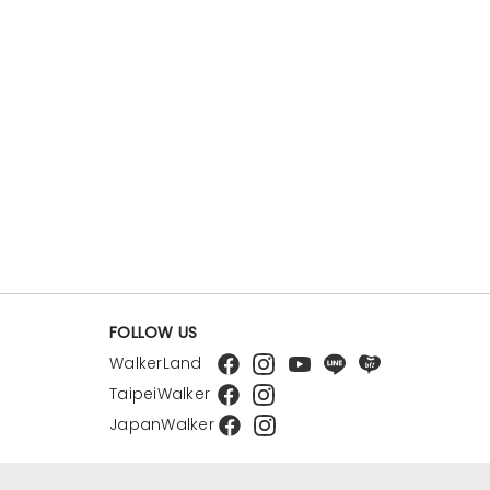
FOLLOW US
WalkerLand
TaipeiWalker
JapanWalker