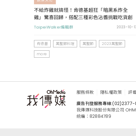
不給炸雞就搞怪！肯德基超狂「暗黑系炸全
雞」驚喜回歸，搭配三種彩色沾醬挑戰吃貨創
意
TaipeiWalker編輯群
2023-10-1
肯德基
萬聖節料理
萬聖節
2023萬聖節
more
服務條款
隱私權政策
評
廣告刊登服務專線:
(02)2377-
我傳媒科技股份有限公司 OHMEDIA
統編：82884789