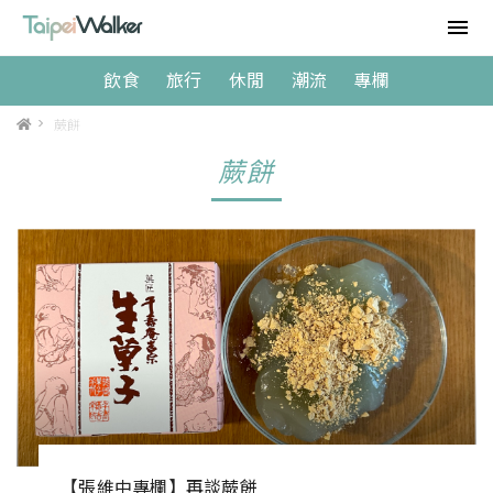
飲食
旅行
休閒
潮流
專欄
>
蕨餅
蕨餅
【張維中專欄】再談蕨餅