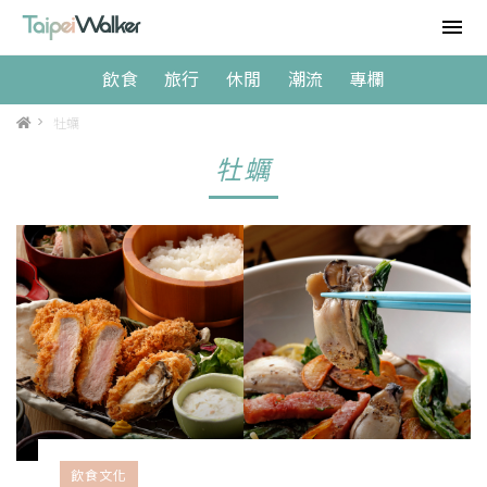
飲食
旅行
休閒
潮流
專欄
>
牡蠣
牡蠣
飲食文化