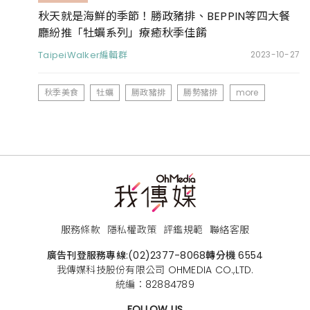
秋天就是海鮮的季節！勝政豬排、BEPPIN等四大餐
廳紛推「牡蠣系列」療癒秋季佳餚
TaipeiWalker編輯群
2023-10-27
秋季美食
牡蠣
勝政豬排
勝勢豬排
more
服務條款
隱私權政策
評鑑規範
聯絡客服
廣告刊登服務專線:
(02)2377-8068
轉分機 6554
我傳媒科技股份有限公司 OHMEDIA CO.,LTD.
統編：82884789
FOLLOW US