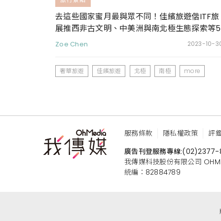
去這些國家蜜月最與眾不同！佳繽旅遊偕ITF旅
展推西非古文明、中美洲與南北極生態探索等5
大特殊行程
Zoe Chen
2023-10-3
奢華旅遊
佳繽旅遊
北極
南極
more
服務條款
隱私權政策
評
廣告刊登服務專線:
(02)2377-
我傳媒科技股份有限公司 OHMEDIA
統編：82884789