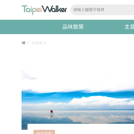
品味散策
主
>
中南美洲
旅行景點