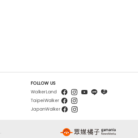
FOLLOW US
WalkerLand
TaipeiWalker
JapanWalker
.