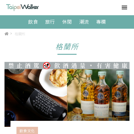
飲食
旅行
休閒
潮流
專欄
>
格蘭所
格蘭所
飲食文化