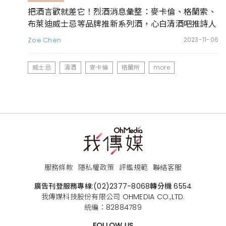
把酒言歡就差它！烈酒消息彙整：麥卡倫、格蘭索、
布萊迪威士忌等品牌推新系列酒，心白清酒吧推詩人
聯名日本酒
Zoe Chen
2023-11-06
威士忌
清酒
麥卡倫
格蘭所
more
服務條款
隱私權政策
評鑑規範
聯絡客服
廣告刊登服務專線:
(02)2377-8068
轉分機 6554
我傳媒科技股份有限公司 OHMEDIA CO.,LTD.
統編：82884789
FOLLOW US