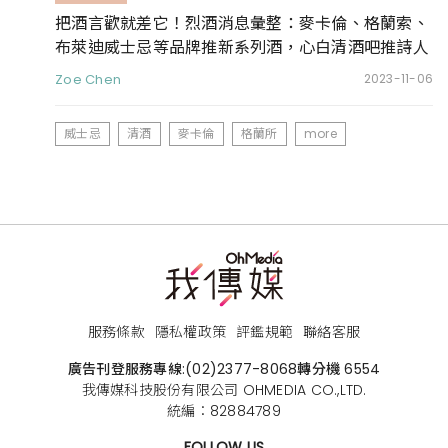
把酒言歡就差它！烈酒消息彙整：麥卡倫、格蘭索、
布萊迪威士忌等品牌推新系列酒，心白清酒吧推詩人
聯名日本酒
Zoe Chen
2023-11-06
威士忌
清酒
麥卡倫
格蘭所
more
服務條款
隱私權政策
評鑑規範
聯絡客服
廣告刊登服務專線:
(02)2377-8068
轉分機 6554
我傳媒科技股份有限公司 OHMEDIA CO.,LTD.
統編：82884789
FOLLOW US