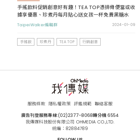
手搖飲料促銷創意好有趣！TEA TOP憑排骨便當或收
據享優惠、珍煮丹每月貼心送女孩一杯免費黑糖水
TaipeiWalker編輯群
2024-01-09
手搖飲
珍煮丹
TEA TOP
行銷創意
服務條款
隱私權政策
評鑑規範
聯絡客服
廣告刊登服務專線:
(02)2377-8068
轉分機 6554
我傳媒科技股份有限公司 OHMEDIA CO.,LTD.
統編：82884789
FOLLOW US