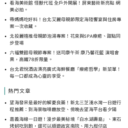
看海美術館 怪獸代班 全戶外開展！屏東藝術新亮點 網
美必拍。
帶媽媽吃好料！台北艾麗母親節限定海陸饗宴與住房專
案一次收藏。
北投麗禧推母親節泡湯專案！花束與SPA療癒、甜點同
步登場
六福雙館母親節專案！送司康午茶 康乃馨花籃 演唱會
票，高鐵78折限量。
台北君悅酒店漂亮廣式海鮮餐廳「療癒哲學」新菜單！
每一口都成為心靈的享受。
熱門文章
望海發呆是最好的解憂良藥！新北三芝淺水灣一日遊行
程推薦：到海景咖啡廳放空、傍晚去望海平台看夕陽
嘉義海線一日遊！漫步最美秘境「白水湖壽島」、東石
烤蚵吃到飽，還可以順遊故宮南院、用九柑仔店