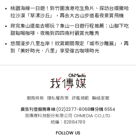
桃園海線一日遊！到竹圍漁港吃生魚片、探訪台版撒哈
拉沙漠「草漯沙丘」，再去大古山步道看夜景賞飛機
爬完象山還能去哪玩？象山一日遊行程推薦：山腳下吃
甜點喝咖啡、夜晚到四四南村觀賞光雕秀
悠閒漫步八里左岸！欣賞期間限定「城市沙雕展」，再
到「美好時光．八里」享受復古咖啡時光
服務條款
隱私權政策
評鑑規範
聯絡客服
廣告刊登服務專線:
(02)2377-8068
轉分機 6554
我傳媒科技股份有限公司 OHMEDIA CO.,LTD.
統編：82884789
FOLLOW US