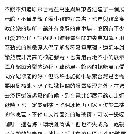
不說不知道原來台電在萬里與屏東各建造了一個展
示館，不僅是親子溜小孩的好去處，也是與孩童寓
教於樂的場所。館外有免費的停車場，庭園有不少
可愛的公仔，館內則回歸發電相關的專業知識，用
互動式的遊戲讓人們了解各種發電原理，連近年討
論熱度非常高的核能發電，也有用占地不小的展示
區介紹鈾分裂的過程，雖然展示館內的核能展示偏
向介紹核能的好，但或許也能從中思索台灣是否需
要用到核能。除了知識相關的發電原理之外，在過
去疫情還沒爆發的時候，到台電北部展示館走走逛
逛時，也一定要到樓上吃個冰棒再回家。位於二樓
的休息區，不僅有大片面海的玻璃窗，可以一邊喝
咖啡一邊看海，環境雖簡樸，但也不失成為一處親
子休憩的好去處。地址：新北市萬里區八斗60號電