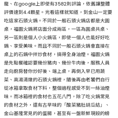
龍、在google上即使有3582則評論，依舊讓整體
評價達到4.4顆星。光看這樣就知道，到金山一定要
吃這家石頭火鍋。不同於一般石頭火鍋店都是大圓
桌，福園火鍋將店面分成兩區，一區為圓桌共桌、
另一區則是個人小火鍋區，即使一個人也能好好吃
鍋、享受美味。而且不同於一般石頭火鍋會直接在
桌上的石鍋中拌炒食材，搞得全身油煙。福園火鍋
是先點餐確認要幾份豬肉、幾份牛肉後，服務人員
走向廚房替你炒好後、端上桌，再倒入早已用蔬
菜、高湯清燉的石頭火鍋裡，隨後再由老饕們自行
從冰箱拿取食材下料，整個過程感受不到一絲油煙
味。而冰箱裡的食材也五花八門，除了吃火鍋常見
的食材之外，還有古早味的「酸菜豬肚胡瓜結」、
金山基隆常見的的蛋腸，甚至有一盤新鮮現殺的螃