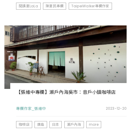
閱讀夏LaLa
陳夏民專欄
TaipeiWalker專欄作家
【張維中專欄】瀨戶內海吳市：音戶小鎮咖啡店
專欄作家_張維中
2023-12-20
咖啡店
廣島
日本
瀨戶內海
more