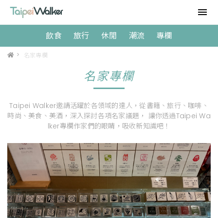
飲食
旅行
休閒
潮流
專欄
>
名家專欄
名家專欄
Taipei Walker邀請活躍於各領域的達人，從書籍、旅行、咖啡、
時尚、美食、美酒，深入探討各項名家議題， 讓你透過Taipei Wa
lker專欄作家們的眼睛，吸收新知識吧！