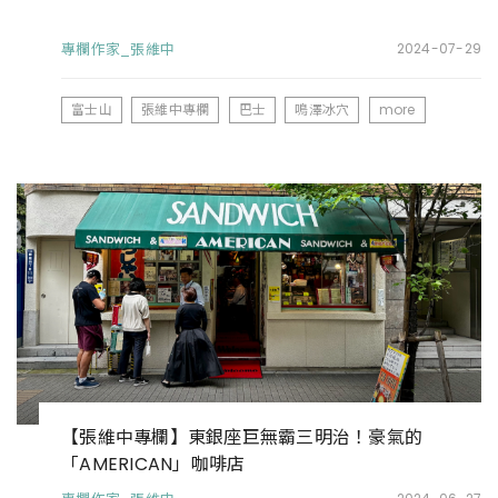
專欄作家_張維中
2024-07-29
富士山
張維中專欄
巴士
鳴澤冰穴
more
【張維中專欄】東銀座巨無霸三明治！豪氣的
「AMERICAN」咖啡店