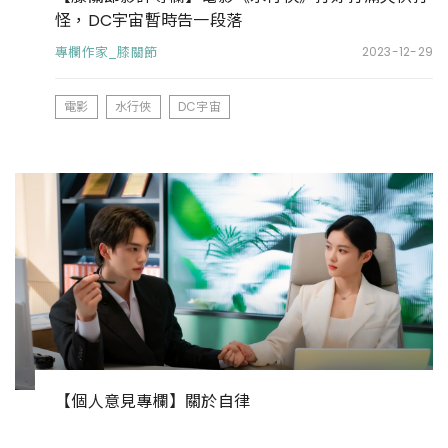
怪，DC宇宙暫時告一段落
專欄作家_膝關節
2023-12-29
電影
水行俠
DC宇宙
【個人意見專欄】關於自律