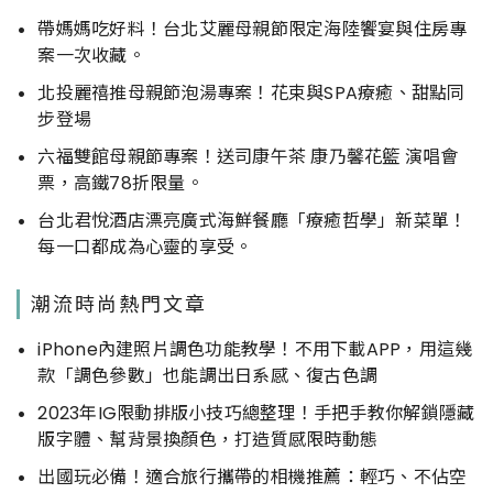
帶媽媽吃好料！台北艾麗母親節限定海陸饗宴與住房專
案一次收藏。
北投麗禧推母親節泡湯專案！花束與SPA療癒、甜點同
步登場
六福雙館母親節專案！送司康午茶 康乃馨花籃 演唱會
票，高鐵78折限量。
台北君悅酒店漂亮廣式海鮮餐廳「療癒哲學」新菜單！
每一口都成為心靈的享受。
潮流時尚熱門文章
iPhone內建照片調色功能教學！不用下載APP，用這幾
款「調色參數」也能調出日系感、復古色調
2023年IG限動排版小技巧總整理！手把手教你解鎖隱藏
版字體、幫背景換顏色，打造質感限時動態
出國玩必備！適合旅行攜帶的相機推薦：輕巧、不佔空