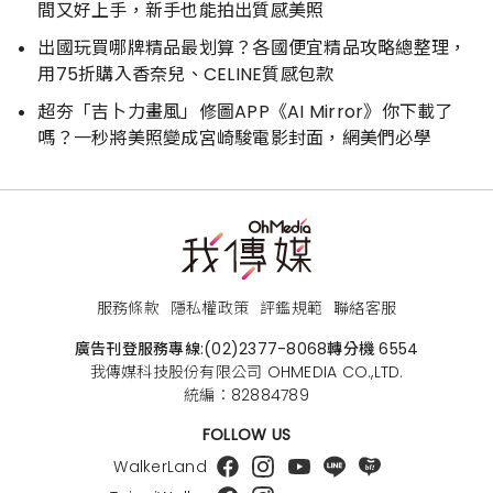
間又好上手，新手也能拍出質感美照
出國玩買哪牌精品最划算？各國便宜精品攻略總整理，
用75折購入香奈兒、CELINE質感包款
超夯「吉卜力畫風」修圖APP《AI Mirror》你下載了
嗎？一秒將美照變成宮崎駿電影封面，網美們必學
服務條款
隱私權政策
評鑑規範
聯絡客服
廣告刊登服務專線:
(02)2377-8068
轉分機 6554
我傳媒科技股份有限公司 OHMEDIA CO.,LTD.
統編：82884789
FOLLOW US
WalkerLand