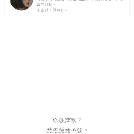
真的紅毯。
不幽默，毋寧死。
你敢穿嗎？
我先說我不敢。