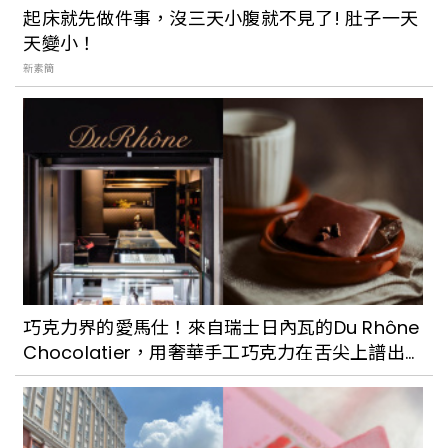
起床就先做件事，沒三天小腹就不見了! 肚子一天
天變小！
新素簡
巧克力界的愛馬仕！來自瑞士日內瓦的Du Rhône
Chocolatier，用奢華手工巧克力在舌尖上譜出
迷人冬季戀曲