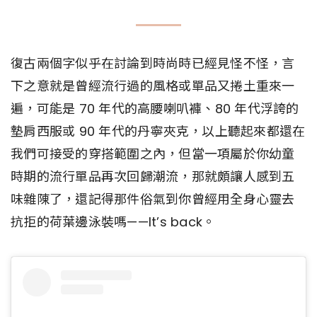
復古兩個字似乎在討論到時尚時已經見怪不怪，言
下之意就是曾經流行過的風格或單品又捲土重來一
遍，可能是 70 年代的高腰喇叭褲、80 年代浮誇的
墊肩西服或 90 年代的丹寧夾克，以上聽起來都還在
我們可接受的穿搭範圍之內，但當一項屬於你幼童
時期的流行單品再次回歸潮流，那就頗讓人感到五
味雜陳了，還記得那件俗氣到你曾經用全身心靈去
抗拒的荷葉邊泳裝嗎——It’s back。