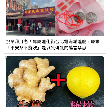
脫單拜月老！專訪迪化街台北霞海城隍廟，原來
「平安茶不能吹」是以訛傳訛的謠言禁忌
PR