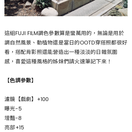
這組FUJI FILM調色參數算是蠻萬用的，無論是用於
調自然風景、動植物還是當日的OOTD穿搭照都很好
看，搭配背影照還能營造出一種淡淡的日雜氛圍
感，喜愛這種風格的姊妹們請火速筆記下來！
【色調參數】
濾鏡【戲劇】+100
曝光-5
增豔-8
亮部+15