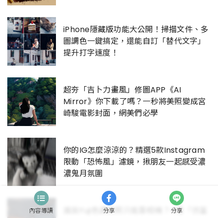
iPhone隱藏版功能大公開！掃描文件、多
圖調色一鍵搞定，還能自訂「替代文字」
提升打字速度！
超夯「吉卜力畫風」修圖APP《AI
Mirror》你下載了嗎？一秒將美照變成宮
崎駿電影封面，網美們必學
你的IG怎麼涼涼的？精選5款Instagram
限動「恐怖風」濾鏡，揪朋友一起感受濃
濃鬼月氛圍
誰說Fuji色調美照只能靠相機？4種「仿富
內容導讀
分享
分享