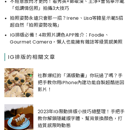
不經意放閃才更閃！看秀英×鄭敬淏、王淨×曹佑寧示範
「低調情侶照」拍攝3大技巧
拍照姿勢永遠只會那一招？Irene、Lisa等韓星示範5招
超自然「拍照姿勢攻略」
IG排版必備！4款照片調色APP推介：Foodie、
Gourmet Camera，懶人也能擁有雜誌等級質感美照
IG排版的相關文章
社群爆紅的「滿版動畫」你玩過了嗎？手
把手教你用iPhone內建功能自製超酷迷因
影片！
2023年IG限動排版小技巧總整理！手把手
教你解鎖隱藏版字體、幫背景換顏色，打
造質感限時動態