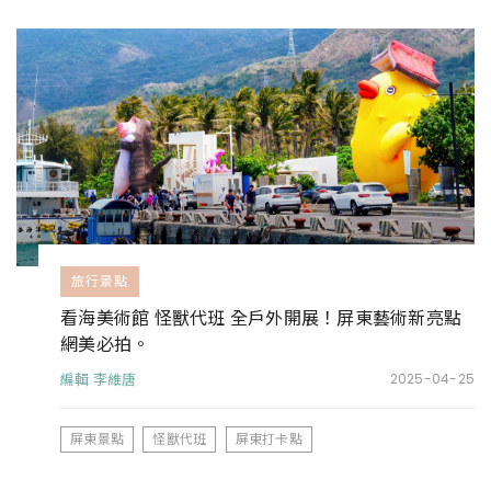
旅行景點
看海美術館 怪獸代班 全戶外開展！屏東藝術新亮點
網美必拍。
編輯 李維唐
2025-04-25
屏東景點
怪獸代班
屏東打卡點