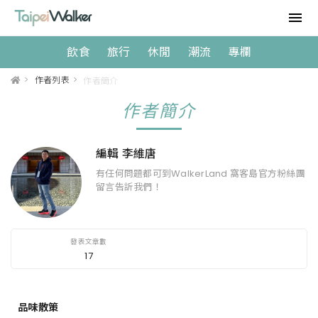
飲食
旅行
休閒
潮流
專欄
>
作者列表
>
作者簡介
作者簡介
編輯 李維唐
有任何問題都可到WalkerLand 窩客島官方粉絲團
留言告訢我們！
17
品味散策