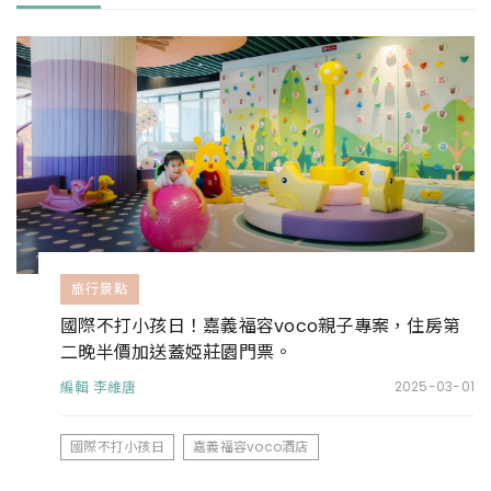
旅行景點
國際不打小孩日！嘉義福容voco親子專案，住房第
二晚半價加送蓋婭莊園門票。
編輯 李維唐
2025-03-01
國際不打小孩日
嘉義福容voco酒店