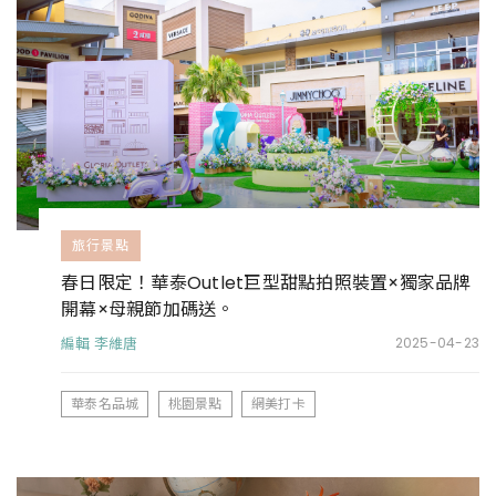
旅行景點
春日限定！華泰Outlet巨型甜點拍照裝置×獨家品牌
開幕×母親節加碼送。
編輯 李維唐
2025-04-23
華泰名品城
桃園景點
網美打卡