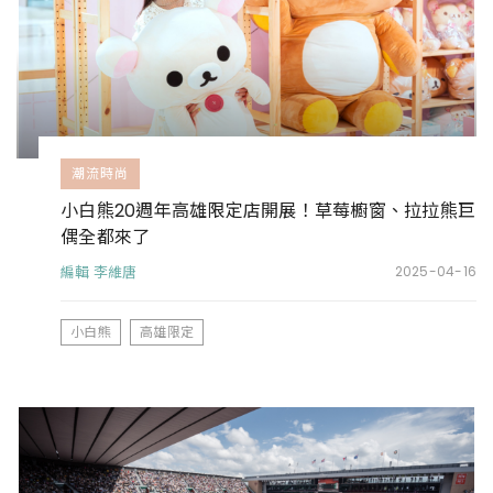
潮流時尚
小白熊20週年高雄限定店開展！草莓櫥窗、拉拉熊巨
偶全都來了
編輯 李維唐
2025-04-16
小白熊
高雄限定