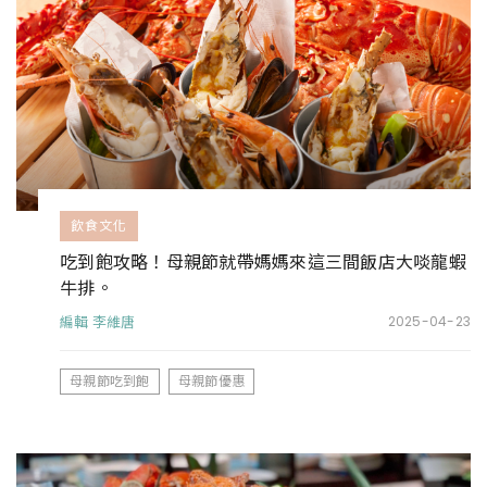
飲食文化
吃到飽攻略！母親節就帶媽媽來這三間飯店大啖龍蝦
牛排。
編輯 李維唐
2025-04-23
母親節吃到飽
母親節優惠