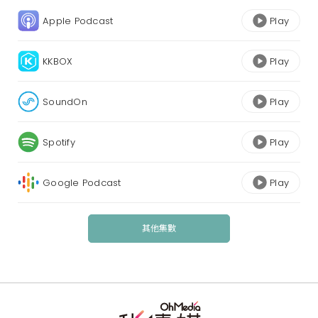
Apple Podcast
Play
KKBOX
Play
SoundOn
Play
Spotify
Play
Google Podcast
Play
其他集數