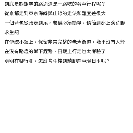
到底是趟艱辛的路途還是一路吃的奢華行程呢？
從京都走到東京海線與山線的走法和難度差很大
一個背包從頭走到尾，裝備必須簡單，精簡到都上演荒野
求生記
在傳統小鎮上，保留非常完整的老舊街道，幾乎沒有人煙
在沒有路燈的鄉下趕路，田埂上行走也太考驗了
明明在聊行腳，怎麼會歪樓到騎腳踏車環日本呢？