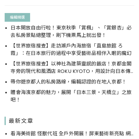
編輯精選
日本開放自由行啦！東京秋季「賞楓」、「賞銀杏」必
去私房景點總整理，刷下機票馬上就出發！
【世界旅宿搜查】走訪瀨戶內海旅宿「直島旅館 ろ
霞」：在日本旅行的過程中享受藝術品相伴入眠的魔幻
【世界旅宿搜查】以神社為建築靈感的飯店！京都金閣
寺旁的現代和風酒店 ROKU KYOTO，用設計向日本傳
統文化致敬
帶你遊京都人的私房路線，編輯認證的在地人京都！
體會海濱京都的魅力，展開「日本三景‧天橋立」之旅
吧！
最新文章
看海美術館 怪獸代班 全戶外開展！屏東藝術新亮點 網美必拍。