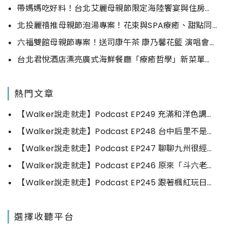
帶媽媽吃好料！台北艾麗母親節限定海陸饗宴與住房專案一次收藏。
北投麗禧推母親節泡湯專案！花束與SPA療癒、甜點同步登場
六福雙館母親節專案！送司康午茶 康乃馨花籃 演唱會票，高鐵78折限量。
台北君悅酒店漂亮廣式海鮮餐廳「療癒哲學」新菜單！每一口都成為心靈的享受。
熱門文章
【Walker說走就走】Podcast EP249 充滿和洋色調的街景風光，玩出長崎不同的風情
【Walker說走就走】Podcast EP248 台中后里不是只有馬場跟樂園！深度走走拍拍有放鬆喔～
【Walker說走就走】Podcast EP247 聊聊九州很經典的那幾座城市吧
【Walker說走就走】Podcast EP246 原來「斗六老街區」的文化底蘊與重生這麼精彩
【Walker說走就走】Podcast EP245 跟著楓紅玩日本，原來這些鄉下那麼美
選擇收聽平台