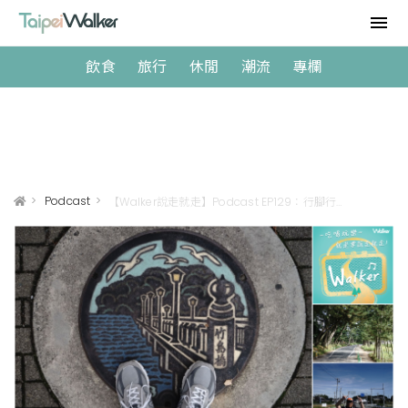
飲食
旅行
休閒
潮流
專欄
>
Podcast
>
【Walker說走就走】Podcast EP129：行腳行到日本，從京都走到東京！