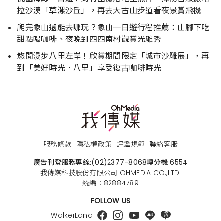
拉沙漠「草漯沙丘」，再去大古山步道看夜景賞飛機
爬完象山還能去哪玩？象山一日遊行程推薦：山腳下吃
甜點喝咖啡、夜晚到四四南村觀賞光雕秀
悠閒漫步八里左岸！欣賞期間限定「城市沙雕展」，再
到「美好時光．八里」享受復古咖啡時光
服務條款
隱私權政策
評鑑規範
聯絡客服
廣告刊登服務專線:
(02)2377-8068
轉分機 6554
我傳媒科技股份有限公司 OHMEDIA CO.,LTD.
統編：82884789
FOLLOW US
WalkerLand