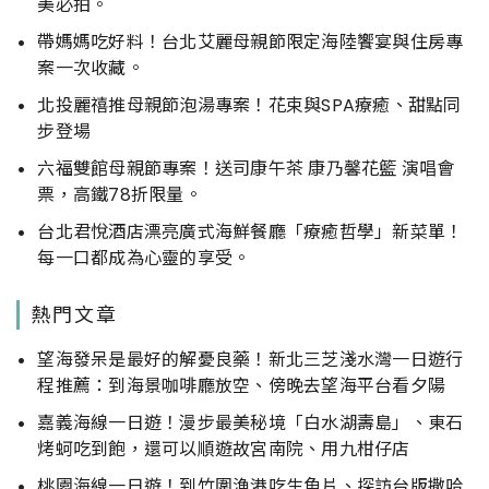
美必拍。
帶媽媽吃好料！台北艾麗母親節限定海陸饗宴與住房專
案一次收藏。
北投麗禧推母親節泡湯專案！花束與SPA療癒、甜點同
步登場
六福雙館母親節專案！送司康午茶 康乃馨花籃 演唱會
票，高鐵78折限量。
台北君悅酒店漂亮廣式海鮮餐廳「療癒哲學」新菜單！
每一口都成為心靈的享受。
熱門文章
望海發呆是最好的解憂良藥！新北三芝淺水灣一日遊行
程推薦：到海景咖啡廳放空、傍晚去望海平台看夕陽
嘉義海線一日遊！漫步最美秘境「白水湖壽島」、東石
烤蚵吃到飽，還可以順遊故宮南院、用九柑仔店
桃園海線一日遊！到竹圍漁港吃生魚片、探訪台版撒哈