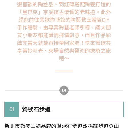
選喜歡的陶藝品、到紅磚搭配陶瓷打造的
「星巴克」享受復古懷舊的老味道。此外
還能前往鶯歌陶博館的陶藝教室體驗DIY
手作體驗，由專業陶藝老師引導，讓大朋
友小朋友都能盡情揮灑創意，而且作品彩
繪完當天就能直接帶回家喔！快來鶯歌共
享美妙時光、來場自然與藝術的療癒之旅
吧～
D1
鶯歌石步道
01
新北市微笑山線品牌的鶯歌石步道或孫龍步道登山