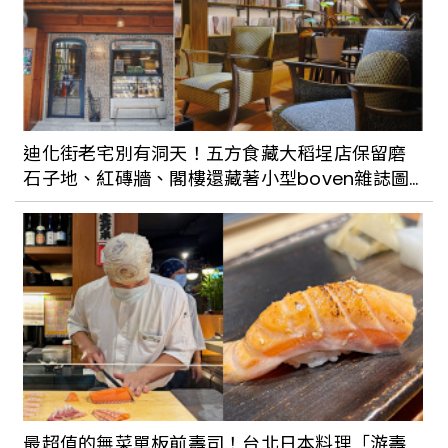
迪化街老宅別有洞天！五方食藏大稻埕店保留磨
石子地、紅磚牆、閣樓還藏著小型boven雜誌圖
書館
最超值的無菜單板前壽司！台北日本料理「游壽