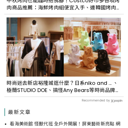
中秋烤肉也能臨時抱佛腳！Costco好市多各項烤
肉商品推薦：海鮮烤肉組便宜入手、連韓國烤肉
常見的紫蘇葉也有
時尚迷去新店裕隆城逛什麼？日系niko and ... 、
極簡STUDIO DOE、搞怪Any Bears等時尚品牌推
薦
Recommended by
最新文章
看海美術館 怪獸代班 全戶外開展！屏東藝術新亮點 網