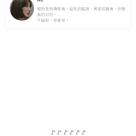
寵物意見傳達者，磁性的藍猴，美感成癮者，安惠
真的紅毯。
不幽默，毋寧死。
🚩🚩🚩🚩🚩🚩