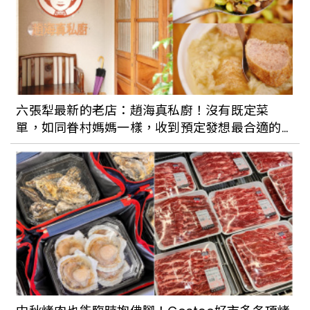
六張犁最新的老店：趙海真私廚！沒有既定菜
單，如同眷村媽媽一樣，收到預定發想最合適的
眷村菜