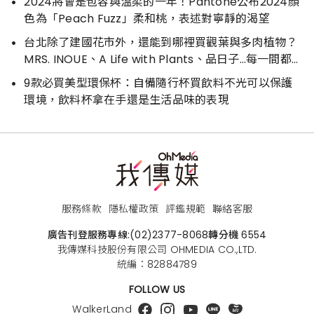
2024將會是包容與溫柔的一年！Pantone公布2024顏
色為「Peach Fuzz」柔和桃，表述對寧靜的渴望
台北除了建國花市外，還能到哪裡買觀葉與多肉植物？
MRS. INOUE、A Life with Plants、品日子…每一間都好
好逛
9款必買美型環保杯：自備隨行杯買飲料不光可以保護
環境，飲料杯拿在手還是生活品味的表現
服務條款
隱私權政策
評鑑規範
聯絡客服
廣告刊登服務專線:
(02)2377-8068
轉分機 6554
我傳媒科技股份有限公司 OHMEDIA CO.,LTD.
統編：82884789
FOLLOW US
WalkerLand