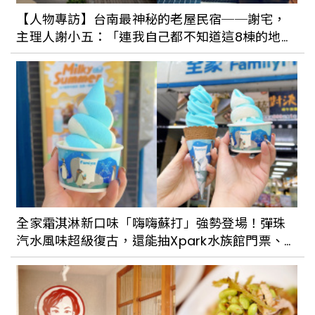
【人物專訪】台南最神秘的老屋民宿──謝宅，
主理人謝小五：「連我自己都不知道這8棟的地
址。」
全家霜淇淋新口味「嗨嗨蘇打」強勢登場！彈珠
汽水風味超級復古，還能抽Xpark水族館門票、週
邊商品