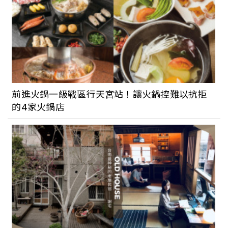
前進火鍋一級戰區行天宮站！讓火鍋控難以抗拒
的4家火鍋店