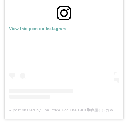
View this post on Instagram
A post shared by The Voice For The Girls🗣👸🏽🎀 (@whatthegirlsay)