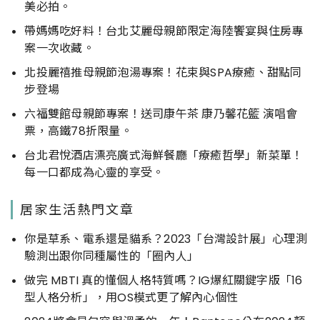
美必拍。
帶媽媽吃好料！台北艾麗母親節限定海陸饗宴與住房專
案一次收藏。
北投麗禧推母親節泡湯專案！花束與SPA療癒、甜點同
步登場
六福雙館母親節專案！送司康午茶 康乃馨花籃 演唱會
票，高鐵78折限量。
台北君悅酒店漂亮廣式海鮮餐廳「療癒哲學」新菜單！
每一口都成為心靈的享受。
居家生活熱門文章
你是草系、電系還是貓系？2023「台灣設計展」心理測
驗測出跟你同種屬性的「圈內人」
做完 MBTI 真的懂個人格特質嗎？IG爆紅關鍵字版「16
型人格分析」，用OS模式更了解內心個性