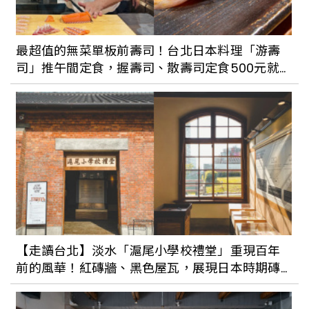
最超值的無菜單板前壽司！台北日本料理「游壽
司」推午間定食，握壽司、散壽司定食500元就
能品嚐
【走讀台北】淡水「滬尾小學校禮堂」重現百年
前的風華！紅磚牆、黑色屋瓦，展現日本時期磚
砌經典