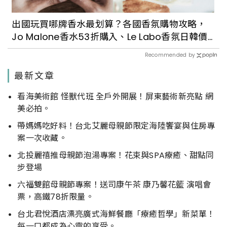
出國玩買哪牌香水最划算？各國香氛購物攻略，
Jo Malone香水53折購入、Le Labo香氛日韓價
格都好甜
Recommended by
最新文章
看海美術館 怪獸代班 全戶外開展！屏東藝術新亮點 網
美必拍。
帶媽媽吃好料！台北艾麗母親節限定海陸饗宴與住房專
案一次收藏。
北投麗禧推母親節泡湯專案！花束與SPA療癒、甜點同
步登場
六福雙館母親節專案！送司康午茶 康乃馨花籃 演唱會
票，高鐵78折限量。
台北君悅酒店漂亮廣式海鮮餐廳「療癒哲學」新菜單！
每一口都成為心靈的享受。