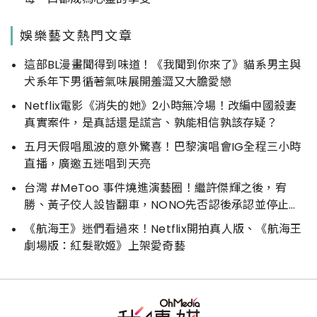
娛樂藝文熱門文章
這部BL漫畫聞得到味道！《我聞到你來了》貓系男主與
犬系年下男循著氣味展開羞澀又大膽愛戀
Netflix電影《消失的她》2小時無冷場！改編中國殺妻
真實案件，是真話還是謊言、孰能相信孰該存疑？
五月天假唱風波的意外驚喜！巴黎演唱會IG全程三小時
直播，廣邀五迷唱到天亮
台灣 #MeToo 事件燒進演藝圈！繼許傑輝之後，宥
勝、黃子佼人設皆翻車，NONO先否認後承認並停止演
藝工作
《航海王》迷們看過來！Netflix開拍真人版、《航海王
劇場版：紅髮歌姬》上架愛奇藝