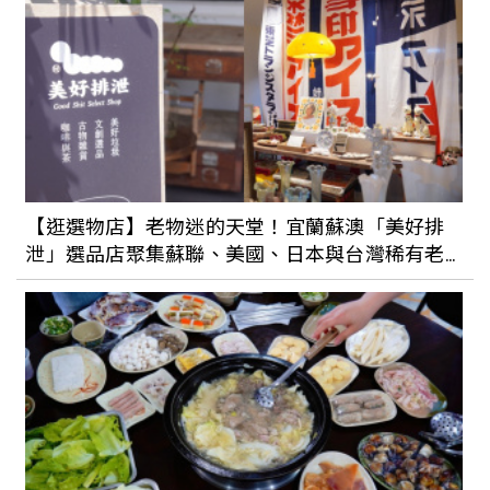
用時髦單品低調放閃！2023情侶鞋推薦：
文青燕麥色、酷潮黑球鞋全都有
2023卡通聯名球鞋太可愛！PUMA×海綿
寶寶、adidas×Hello Kitty全都又萌又時
【逛選物店】老物迷的天堂！宜蘭蘇澳「美好排
髦
泄」選品店聚集蘇聯、美國、日本與台灣稀有老
件
2023春夏球鞋新品總整理！PUMA「奶蓋
橘」厚底鞋、New Balance「流蘇雕花」
小白鞋讓你秒化身酷甜女子
2023夏季球鞋新品總整理！adidas×小飛
象聯名球鞋超軟萌、Converse厚底帆布