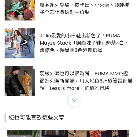
聯名系列登場，皮卡丘、小火龍、妙蛙種
子全部化身球鞋主角啦！
Jolin最愛的小白鞋出新色了！PUMA
Mayze Stack「鋸齒妹子鞋」奶茶×白、
焦糖色、時尚黑3色超難選擇
羽絨外套也可以很時尚！PUMA MMQ極
簡系列全新登場，用大地色系+極簡設計展
現「Less is more」的優雅風格
小白鞋不紅了？PUMA、New Balance現
您也可能喜歡這些文章
在最夯的顏色是這些：2023春夏大勢「奶
茶色」球鞋新品盤點