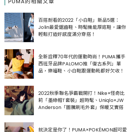
PUMA的相關文章
百搭耐看的2022「小白鞋」新品5選：
Jolin最愛鋸齒鞋、時髦機能厚底鞋，讓你
輕鬆打造好感度滿分穿搭！
全新詮釋70年代的運動時尚！PUMA攜手
西班牙品牌PALOMO推「復古系列」單
品，樂福鞋、小白鞋跟運動靴都好欠收！
2022秋季聯名爭霸戰開打！Nike×怪奇比
莉「墨綠帽T套裝」超時髦、Uniqlo×JW
Anderson「圖騰刷毛外套」保暖又實搭
就決定是你了！PUMA×POKÉMON超可愛