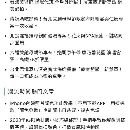
看海美術館 怪獸代班 全戶外開展！屏東藝術新亮點 網
美必拍。
帶媽媽吃好料！台北艾麗母親節限定海陸饗宴與住房專
案一次收藏。
北投麗禧推母親節泡湯專案！花束與SPA療癒、甜點同
步登場
六福雙館母親節專案！送司康午茶 康乃馨花籃 演唱會
票，高鐵78折限量。
台北君悅酒店漂亮廣式海鮮餐廳「療癒哲學」新菜單！
每一口都成為心靈的享受。
潮流時尚熱門文章
iPhone內建照片調色功能教學！不用下載APP，用這幾
款「調色參數」也能調出日系感、復古色調
2023年IG限動排版小技巧總整理！手把手教你解鎖隱藏
版字體、幫背景換顏色，打造質感限時動態