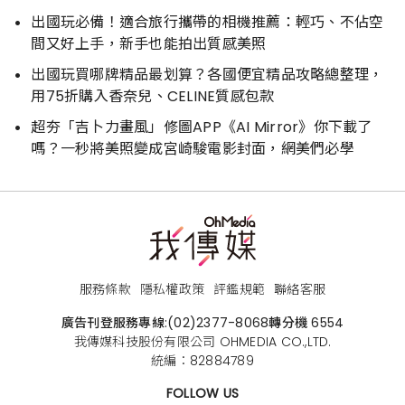
出國玩必備！適合旅行攜帶的相機推薦：輕巧、不佔空
間又好上手，新手也能拍出質感美照
出國玩買哪牌精品最划算？各國便宜精品攻略總整理，
用75折購入香奈兒、CELINE質感包款
超夯「吉卜力畫風」修圖APP《AI Mirror》你下載了
嗎？一秒將美照變成宮崎駿電影封面，網美們必學
服務條款
隱私權政策
評鑑規範
聯絡客服
廣告刊登服務專線:
(02)2377-8068
轉分機 6554
我傳媒科技股份有限公司 OHMEDIA CO.,LTD.
統編：82884789
FOLLOW US