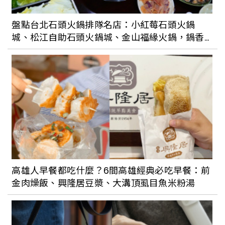
鞋復古又時髦
盤點台北石頭火鍋排隊名店：小紅莓石頭火鍋
城、松江自助石頭火鍋城、金山福緣火鍋，鍋香
時尚界聯名最近夯什麼？vacanza極簡單
氣十足完全吃不膩
品超耐看、New Balance聯名運動拖鞋夏
天必入
高雄人早餐都吃什麼？6間高雄經典必吃早餐：前
金肉燥飯、興隆居豆漿、大溝頂虱目魚米粉湯