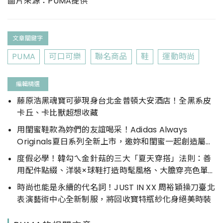
圖片來源：PUMA提供
文章關鍵字
PUMA
可口可樂
聯名商品
鞋
運動時尚
編輯精選
藤原浩黑魂寶可夢現身台北金普頓大安酒店！全黑系皮
卡丘、卡比獸超想收藏
用閨蜜鞋款為妳們的友誼喝采！Adidas Always
Originals夏日系列全新上市，邀妳和閨蜜一起創造屬於
彼此的印記
度假必學！韓勾ㄟ金針菇的三大「夏天穿搭」法則：善
用配件點綴、洋裝×球鞋打造時髦風格、大膽穿亮色單
品
時尚也能是永續的代名詞！JUST IN XX 周裕穎操刀臺北
表演藝術中心全新制服，將回收寶特瓶紗化身絕美時裝