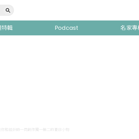
題特輯
Podcast
名家專
邀你和設計師一同創作獨一無二的夏日小物