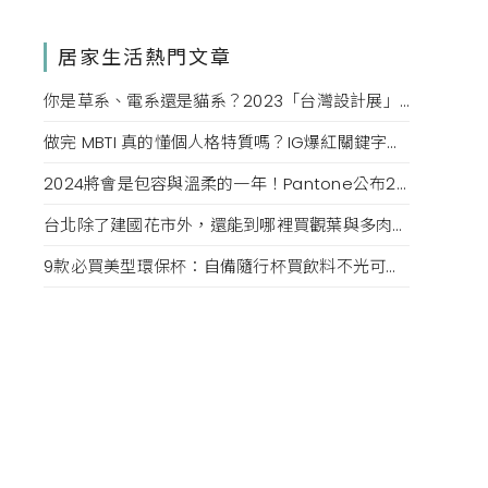
居家生活熱門文章
你是草系、電系還是貓系？2023「台灣設計展」心理測驗測出跟你同種屬性的「圈內人」
做完 MBTI 真的懂個人格特質嗎？IG爆紅關鍵字版「16型人格分析」，用OS模式更了解內心個性
2024將會是包容與溫柔的一年！Pantone公布2024顏色為「Peach Fuzz」柔和桃，表述對寧靜的渴望
台北除了建國花市外，還能到哪裡買觀葉與多肉植物？MRS. INOUE、A Life with Plants、品日子…每一間都好好逛
9款必買美型環保杯：自備隨行杯買飲料不光可以保護環境，飲料杯拿在手還是生活品味的表現