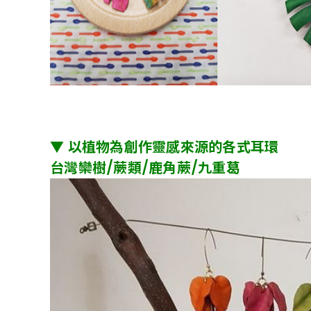
▼ 以植物為創作靈感來源的各式耳環
台灣欒樹/蕨類/鹿角蕨/九重葛