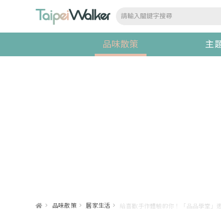
品味散策
主
>
品味散策
>
居家生活
>
給喜歡手作體驗的你！「品品學堂」