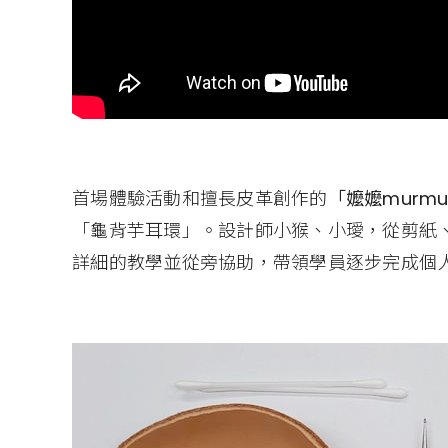
首場體驗活動和擅長皮革創作的
「嬤嬤murmu
「龜背芋耳環」。設計師小猴、小璦，從剪紙
詳細的教學並從旁協助，帶領學員逐步完成個