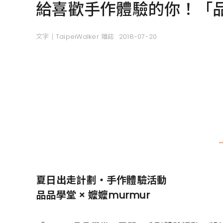
給喜歡手作體驗的你！「
文字｜TaipeiWalker 雜誌
2018-07-20
夏日出走計劃・手作體驗活動
品品學堂 × 嬤嬤murmur