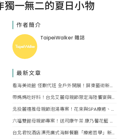
作獨一無二的夏日小物
作者簡介
TaipeiWalker 雜誌
最新文章
看海美術館 怪獸代班 全戶外開展！屏東藝術新亮點 網美必拍。
帶媽媽吃好料！台北艾麗母親節限定海陸饗宴與住房專案一次收藏。
北投麗禧推母親節泡湯專案！花束與SPA療癒、甜點同步登場
六福雙館母親節專案！送司康午茶 康乃馨花籃 演唱會票，高鐵78折限量。
台北君悅酒店漂亮廣式海鮮餐廳「療癒哲學」新菜單！每一口都成為心靈的享受。