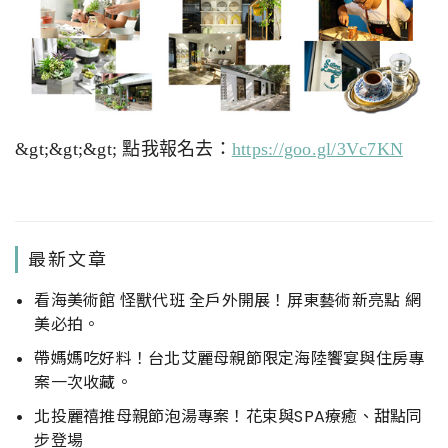
&gt;&gt;&gt; 點我報名去：
https://goo.gl/3Vc7KN
最新文章
看海美術館 怪獸代班 全戶外開展！屏東藝術新亮點 網
美必拍。
帶媽媽吃好料！台北艾麗母親節限定海陸饗宴與住房專
案一次收藏。
北投麗禧推母親節泡湯專案！花束與SPA療癒、甜點同
步登場