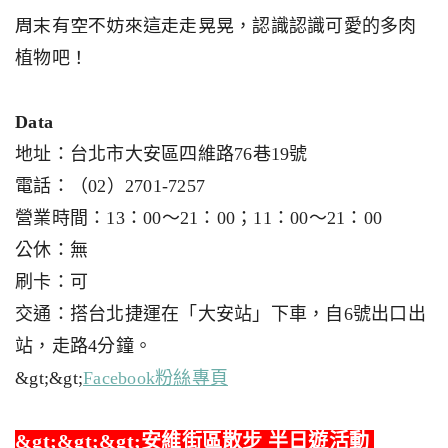
周末有空不妨來這走走晃晃
，認識認識可愛的多肉
！
植物吧
Data
地址：台北市大安區四維路76巷19號
電話：（02）2701-7257
營業時間：13：00～21：00；11：00～21：00
公休：無
刷卡：可
交通：搭台北捷運在「大安站」下車，自6號出口出
站，走路4分鐘。
&gt;&gt;
Facebook粉絲專頁
&gt;&gt;&gt;安維街區散步 半日遊活動