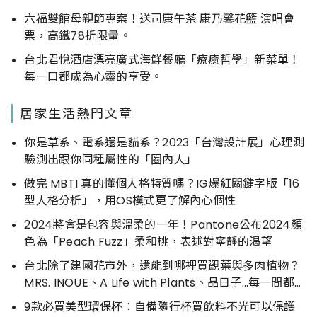
六福雙館母親節專案！送司康午茶 康乃馨花籃 演唱會
票，高鐵78折限量。
台北君悅酒店漂亮廣式海鮮餐廳「療癒哲學」新菜單！
每一口都成為心靈的享受。
居家生活熱門文章
你是草系、電系還是貓系？2023「台灣設計展」心理測
驗測出跟你同種屬性的「圈內人」
做完 MBTI 真的懂個人格特質嗎？IG爆紅關鍵字版「16
型人格分析」，用OS模式更了解內心個性
2024將會是包容與溫柔的一年！Pantone公布2024顏
色為「Peach Fuzz」柔和桃，表述對寧靜的渴望
台北除了建國花市外，還能到哪裡買觀葉與多肉植物？
MRS. INOUE、A Life with Plants、品日子…每一間都好
好逛
9款必買美型環保杯：自備隨行杯買飲料不光可以保護